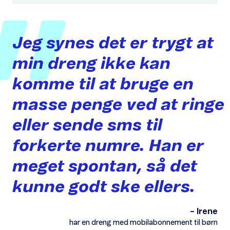
Jeg
synes
det
er
trygt
at
min
dreng
ikke
kan
komme
til
at
bruge
en
masse
penge
ved
at
ringe
eller
sende
sms
til
forkerte
numre.
Han
er
meget
spontan,
så
det
kunne
godt
ske
ellers.
– Irene
har en dreng med mobilabonnement til børn