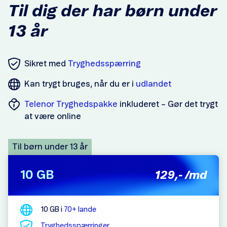
Til dig der har børn under
13 år
Sikret med
Tryghedsspærring
Kan trygt bruges, når du er i
udlandet
Telenor Tryghedspakke
inkluderet – Gør det trygt
at være online
Til børn under 13 år
10 GB
129,-
/md
10 GB i
70+ lande
Tryghedsspærringer