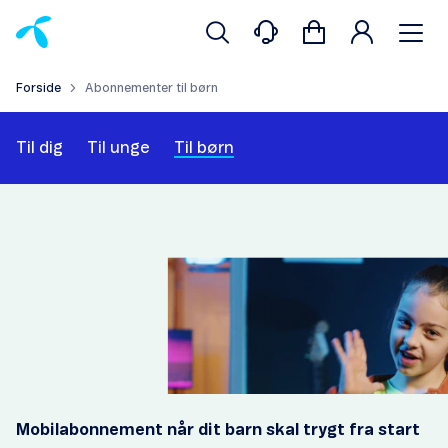
Forside
Abonnementer til børn
Til dig
Til unge
Til børn
Mobilabonnement når dit barn skal trygt fra start