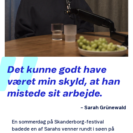
Det
kunne
godt
have
været
min
skyld,
at
han
mistede
sit
arbejde.
– Sarah Grünewald
En sommerdag på Skanderborg-festival
badede en af Sarahs venner rundt i søen på