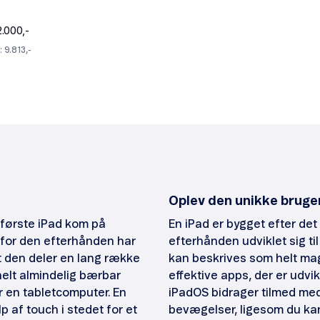
2.000,-
 9.813,-
Oplev den unikke bruger
n første iPad kom på
En iPad er bygget efter d
rfor den efterhånden har
efterhånden udviklet sig t
t den deler en lang række
kan beskrives som helt magi
elt almindelig bærbar
effektive apps, der er udvik
r en tabletcomputer. En
iPadOS bidrager tilmed me
p af touch i stedet for et
bevægelser, ligesom du kan