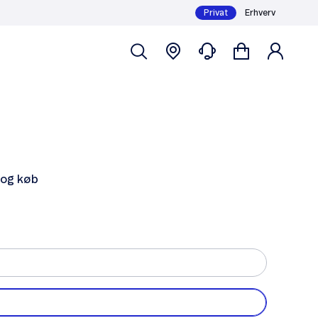
Privat
Erhverv
 og køb