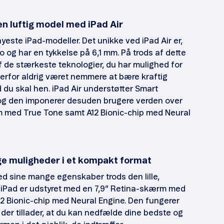
en luftig model med iPad Air
 nyeste iPad-modeller. Det unikke ved iPad Air er,
lo og har en tykkelse på 6,1 mm. På trods af dette
f de stærkeste teknologier, du har mulighed for
derfor aldrig været nemmere at bære kraftig
 du skal hen. iPad Air understøtter Smart
 og den imponerer desuden brugere verden over
m med True Tone samt A12 Bionic-chip med Neural
ge muligheder i et kompakt format
ed sine mange egenskaber trods den lille,
 iPad er udstyret med en 7,9” Retina-skærm med
12 Bionic-chip med Neural Engine. Den fungerer
der tillader, at du kan nedfælde dine bedste og