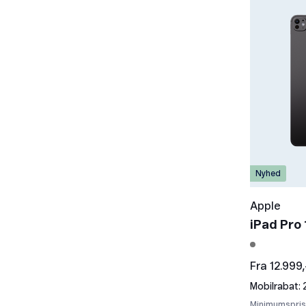
Grøn
Sølv
Brun
Guld
Lilla
Rosa
Grå
Nyhed
Apple
iPad Pro 
Fra 12.999,
Mobilrabat: 
Minimumspris: