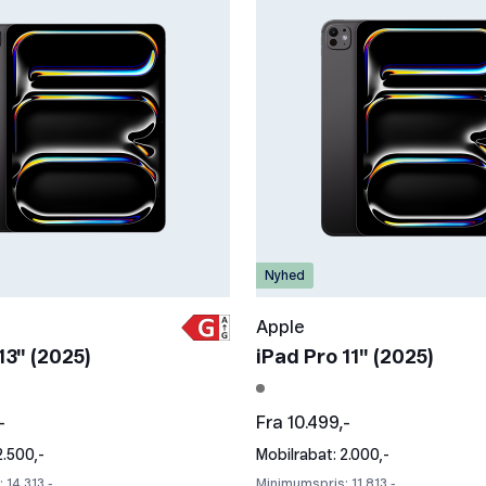
Nyhed
Apple
13" (2025)
iPad Pro 11" (2025)
-
Fra 10.499,-
2.500,-
Mobilrabat: 2.000,-
 14.313,-
Minimumspris: 11.813,-