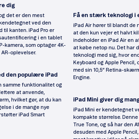
e dig
Få en stærk teknologi i 
og det er den mest
 kendetegnet ved den
iPad Air hører til blandt de
til kanten. iPad Pro er
at den kun vejer et halvt ki
utentificering i en tablet
indeholder en iPad Air en a
MP-kamera, som optager 4K-
at købe netop nu. Det har 
 AR-oplevelser.
teknologi med sig, hvor end
Keyboard og Apple Pencil,
med sin 10,5” Retina-skær
ed den populære iPad
Engine.
n samme funktionalitet og
ettere at anvende,
iPad Mini giver dig man
rm, hvilket gør, at du kan
gelse i de mange nye
iPad Mini er kendetegnet v
rstøtter iPad Smart
kompakte størrelse. Denne
True Tone, og så har den A
desuden med Apple Pencil, 