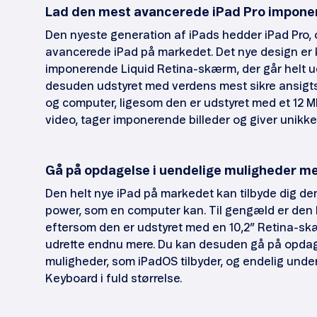
Lad den mest avancerede iPad Pro imponer
Den nyeste generation af iPads hedder iPad Pro, 
avancerede iPad på markedet. Det nye design er
imponerende Liquid Retina-skærm, der går helt ud 
desuden udstyret med verdens mest sikre ansigtsa
og computer, ligesom den er udstyret med et 12 
video, tager imponerende billeder og giver unikke
Gå på opdagelse i uendelige muligheder m
Den helt nye iPad på markedet kan tilbyde dig de
power, som en computer kan. Til gengæld er den l
eftersom den er udstyret med en 10,2” Retina-skæ
udrette endnu mere. Du kan desuden gå på opda
muligheder, som iPadOS tilbyder, og endelig unde
Keyboard i fuld størrelse.