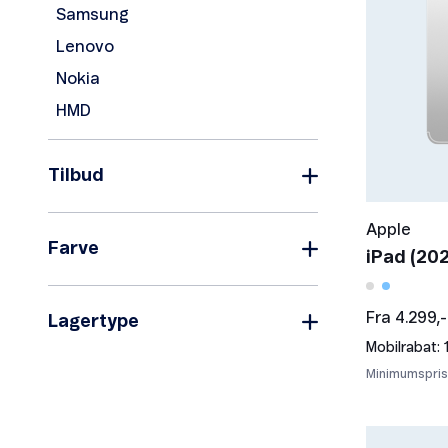
Samsung
Lenovo
Nokia
HMD
Tilbud
Apple
Tilbud
Farve
iPad (202
Fra 4.299,-
Lagertype
Mobilrabat: 
Sort
Hvid
Rød
Blå
Minimumspris:
På lager