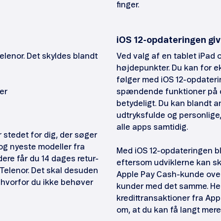
finger.
iOS 12-opdateringen gi
elenor. Det skyldes blandt
Ved valg af en tablet iPad
højdepunkter. Du kan for e
følger med iOS 12-opdater
er
spændende funktioner på d
betydeligt. Du kan blandt 
udtryksfulde og personlige,
alle apps samtidig.
 stedet for dig, der søger
 og nyeste modeller fra
Med iOS 12-opdateringen b
dere får du 14 dages retur-
eftersom udviklerne kan s
 Telenor. Det skal desuden
Apple Pay Cash-kunde over
, hvorfor du ikke behøver
kunder med det samme. Her
kredittransaktioner fra Appl
om, at du kan få langt mere