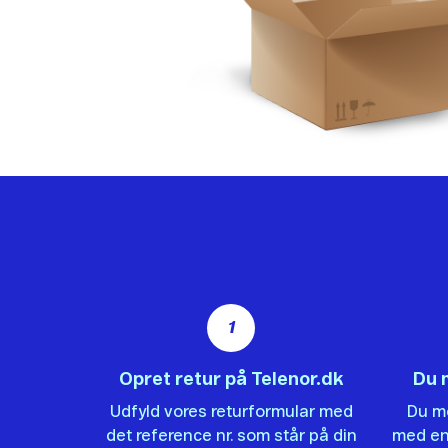
1
Opret retur på Telenor.dk
Du 
Udfyld vores returformular med
Du mo
det reference nr. som står på din
med en