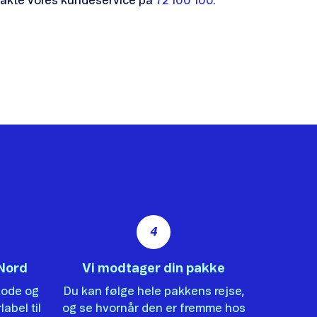
ntakte vores kundeservice på
72 100 100
.
4
tNord
Vi modtager din pakke
kode og
Du kan følge hele pakkens rejse,
label til
og se hvornår den er fremme hos