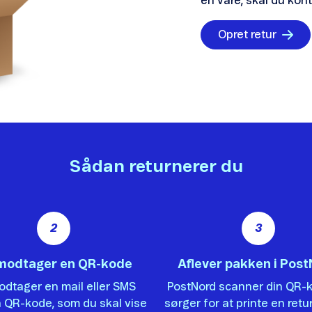
en vare, skal du ko
Opret retur
Sådan returnerer du
2
3
modtager en QR-kode
Aflever pakken i Pos
dtager en mail eller SMS
PostNord scanner din QR-
 QR-kode, som du skal vise
sørger for at printe en retur