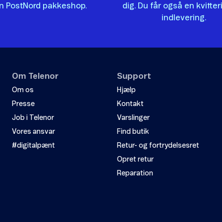
en PostNord pakkeshop.
dig. Du får også en kvitter
indlevering.
Om Telenor
Support
Om os
Hjælp
Presse
Kontakt
Job i Telenor
Varslinger
Vores ansvar
Find butik
#digitalpænt
Retur- og fortrydelsesret
Opret retur
Reparation