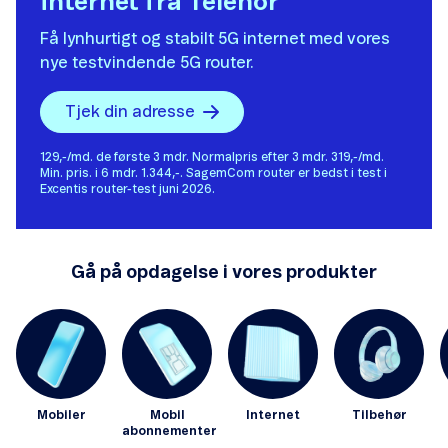
internet fra Telenor
Få lynhurtigt og stabilt 5G internet med vores
nye testvindende 5G router.
Tjek din adresse
129,-/md. de første 3 mdr. Normalpris efter 3 mdr. 319,-/md.
Min. pris. i 6 mdr. 1.344,-. SagemCom router er bedst i test i
Excentis router-test juni 2026.
Gå på opdagelse i vores produkter
Mobiler
Mobil
Internet
Tilbehør
abonnementer