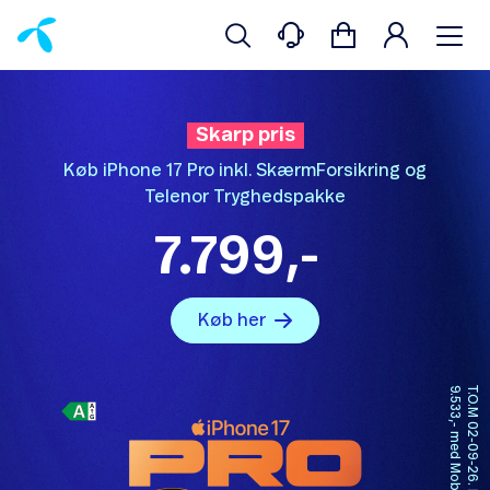
Skarp pris
Køb iPhone 17 Pro inkl. SkærmForsikring og
Telenor Tryghedspakke
7.799,-
Køb her
.