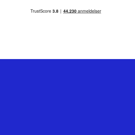
Hvis du er i tvivl om noget, er du altid velkommen
til at kontakte vores kundeservice
- mandag til fredag kl. 8-20.