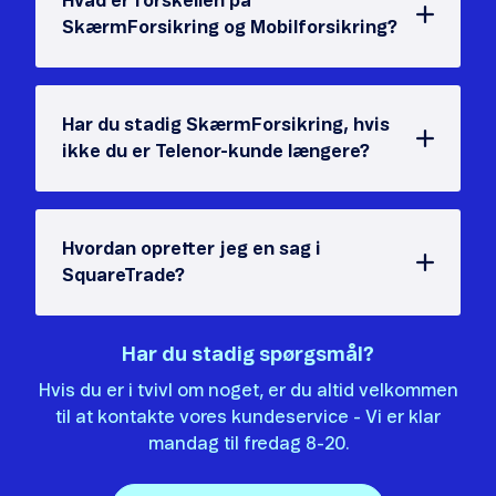
Hvad er forskellen på
SkærmForsikring og Mobilforsikring?
Har du stadig SkærmForsikring, hvis
ikke du er Telenor-kunde længere?
Hvordan opretter jeg en sag i
SquareTrade?
Har du stadig spørgsmål?
Hvis du er i tvivl om noget, er du altid velkommen
til at kontakte vores kundeservice - Vi er klar
mandag til fredag 8-20.