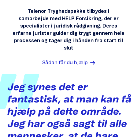
Telenor Tryghedspakke tilbydes i
samarbejde med HELP Forsikring, der er
specialister i juridisk rådgivning. Deres
erfarne jurister guider dig trygt gennem hele
processen og tager dig i hånden fra start til
slut
Sådan får du hjælp
Jeg
synes
det
er
fantastisk,
at
man
kan
få
hjælp
på
dette
område.
Jeg
har
også
sagt
til
alle
mennesker,
at
de
bare