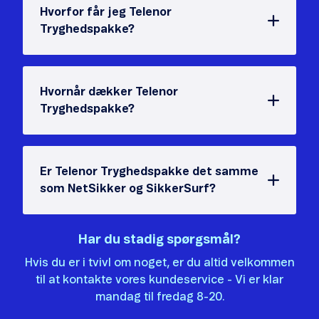
Hvorfor får jeg Telenor
Tryghedspakke?
Hvornår dækker Telenor
Tryghedspakke?
Er Telenor Tryghedspakke det samme
som NetSikker og SikkerSurf?
Har du stadig spørgsmål?
Hvis du er i tvivl om noget, er du altid velkommen
til at kontakte vores kundeservice - Vi er klar
mandag til fredag 8-20.