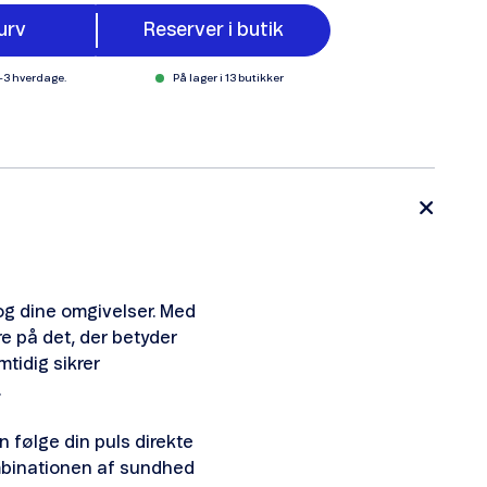
urv
Reserver i butik
1-3 hverdage.
På lager i 13 butikker
 og dine omgivelser. Med
e på det, der betyder
tidig sikrer
.
 følge din puls direkte
Kombinationen af sundhed