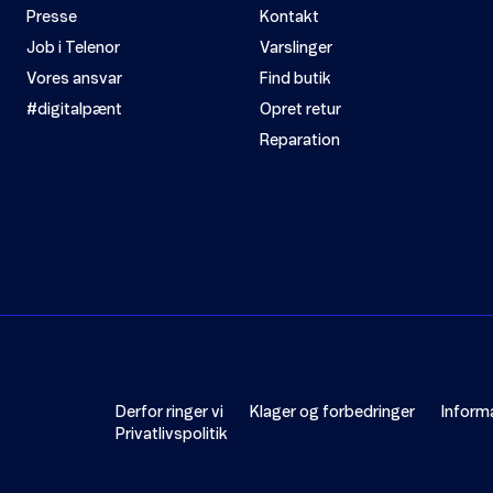
Presse
Kontakt
Job i Telenor
Varslinger
Vores ansvar
Find butik
#digitalpænt
Opret retur
Reparation
Derfor ringer vi
Klager og forbedringer
Inform
Privatlivspolitik