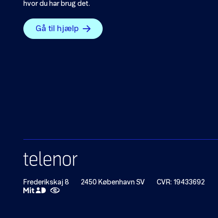
hvor du har brug det.
Gå til hjælp
Frederikskaj 8
2450 København SV
CVR: 19433692