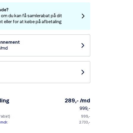
nde?
e om du kan få samlerabat på dit
eller for at købe på afbetaling
bonnement
- /md
ling
289,- /md
999,-
 rabat)
999,-
 mdr.
2.733,-