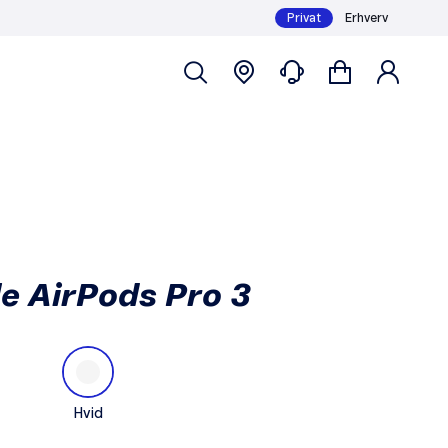
Privat
Erhverv
289,- /md
Køb
Mindstepris 6 mdr.: 2.733,-
e AirPods Pro 3
Hvid