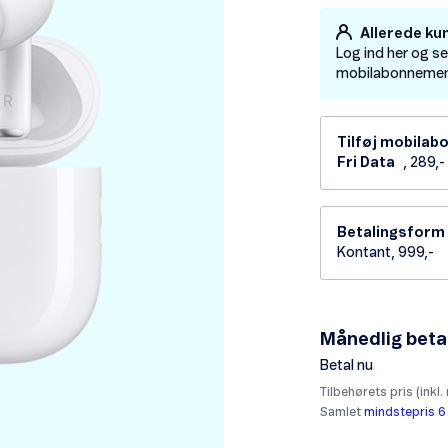
Allerede ku
Log ind her og s
mobilabonnement 
Tilføj mobila
Fri Data
, 289,
Betalingsform
Kontant, 999,-
Månedlig beta
Betal nu
Tilbehørets pris (inkl.
Samlet
mindstepris 6