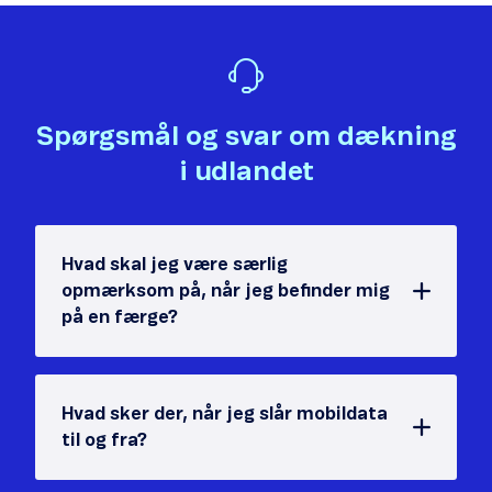
Det var ikke det, jeg ledte efter.
Der er ikke nok eksempler.
Spørgsmål og svar om dækning
Informationen er svær at forstå.
i udlandet
Oplysningerne løser ikke mit problem.
Andet
Hvad skal jeg være særlig
opmærksom på, når jeg befinder mig
på en færge?
Hvad sker der, når jeg slår mobildata
Send
til og fra?