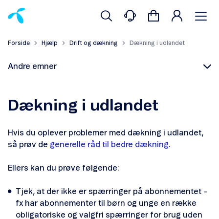
Forside
Hjælp
Drift og dækning
Dækning i udlandet
Andre emner
Dækning i udlandet
Hvis du oplever problemer med dækning i udlandet,
Sådan får du bedre mobildækning
så prøv de
generelle råd til bedre dækning
.
Sådan får du bedre indendørsdækning
Ellers kan du prøve følgende:
Manglende 5G-dækning
Tjek, at der ikke er spærringer på abonnementet –
fx har abonnementer til børn og unge en række
Dækning i udlandet
obligatoriske og valgfri spærringer for brug uden