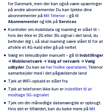
for Danmark, men der kan også være spærringer
Problemer med sms
på andre abonnementer. Du kan tjekke dine
abonnementer på
Mit Telenor
– gå til
Problemer med mms
Abonnementer
og klik på
Services
Kontroller om mobildata og roaming er slået til –
hvis der ikke er 2G eller 3G-signal i det land, du
befinder dig i, så skal roaming være slået til for at
afvikle et 4G-kald eller gå på nettet
Dækningskort
Vælg en teleudbyder manuelt – gå til
Indstillinger
→
Mobilenetværk
→
Valg af netværk
→
Vælg
udbyder
. Du kan se
her hvilke operatører
, Telenor
samarbejder med i det pågældende land
Tjek at WiFi-opkald er slået fra
Tjek driftsstatus
Tjek at telefonen ikke kun er
indstilliet til at
modtage 5G-signalet
Tilmeld driftsstatus
Tjek om din månedlige datamængde er opbrugt.
Hvis det er tilfældet, kan du købe mere på
Mit