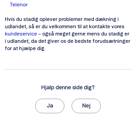
Afmeld driftsstatus
Telenor
Hvis du stadig oplever problemer med dækning i
udlandet, så er du velkommen til at kontakte vores
kundeservice
– også meget gerne mens du stadig er
i udlandet, da det giver os de bedste forudsætninger
Hastighedstest
for at hjælpe dig.
Hjalp denne side dig?
Anmeld fejl på mobilnetværket
Anmeld fupopkald eller -sms'er
Ja
Nej
Tak, fordi du giver os besked om det.
Vi vil sætte stor pris på, hvis du vil fortælle os
hvorfor, artiklen ikke hjalp dig.