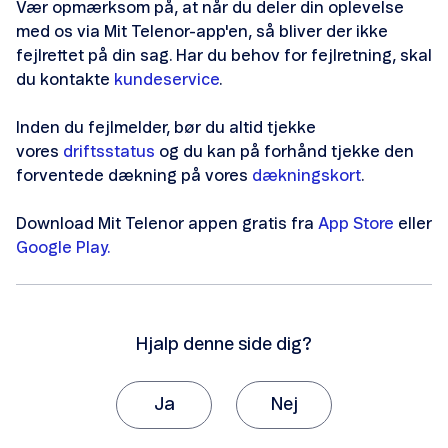
Vær opmærksom på, at når du deler din oplevelse
Dækningskort
med os via Mit Telenor-app'en, så bliver der ikke
fejlrettet på din sag. Har du behov for fejlretning, skal
du kontakte
kundeservice
.
Inden du fejlmelder, bør du altid tjekke
vores
driftsstatus
og du kan på forhånd tjekke den
Tjek driftsstatus
forventede dækning på vores
dækningskort
.
Tilmeld driftsstatus
Download Mit Telenor appen gratis fra
App Store
eller
Google Play.
Afmeld driftsstatus
Hjalp denne side dig?
Hastighedstest
Ja
Nej
Tak, fordi du giver os besked om det.