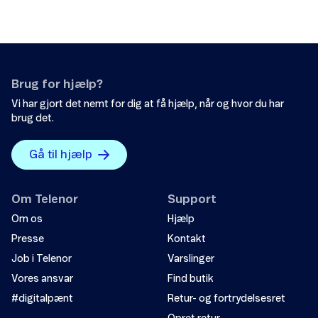
Vi vil sætte stor pris på, hvis du vil fortælle os
hvorfor, artiklen ikke hjalp dig.
Det var ikke det, jeg ledte efter.
Sådan får du bedre mobildækning
Brug for hjælp?
Der er ikke nok eksempler.
Vi har gjort det nemt for dig at få hjælp, når og hvor du har
Sådan får du bedre indendørsdækning
brug det.
Informationen er svær at forstå.
Manglende 5G-dækning
Oplysningerne løser ikke mit problem.
Gå til hjælp
Dækning i udlandet
Andet
Om Telenor
Support
Problemer med sms
Om os
Hjælp
Presse
Kontakt
Problemer med mms
Job i Telenor
Varslinger
Vores ansvar
Find butik
#digitalpænt
Retur- og fortrydelsesret