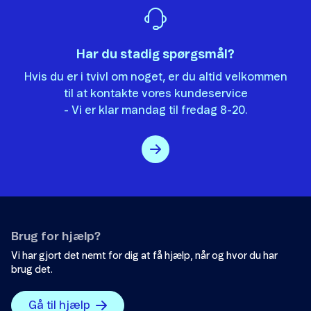
Chikaneopkald
Det var ikke det, jeg ledte efter.
Der er ikke nok eksempler.
Har du stadig spørgsmål?
Hvis du er i tvivl om noget, er du altid velkommen
Informationen er svær at forstå.
til at kontakte vores kundeservice
Oplysningerne løser ikke mit problem.
- Vi er klar mandag til fredag 8-20.
Mobilforsikring
Andet
Viderestilling
SkærmForsikring
Ekstra data
Brug for hjælp?
Forbrugsmax (indholdstjenester)
Vi har gjort det nemt for dig at få hjælp, når og hvor du har
Send
brug det.
Gå til hjælp