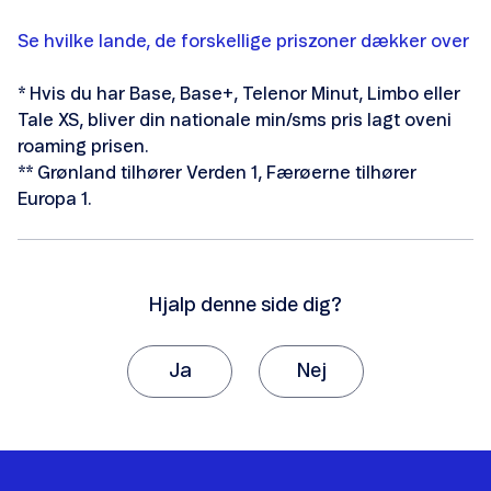
Smartnummer
Se hvilke lande, de forskellige priszoner dækker over
Forbrugskontrol
* Hvis du har Base, Base+, Telenor Minut, Limbo eller
Tale XS, bliver din nationale min/sms pris lagt oveni
roaming prisen.
** Grønland tilhører Verden 1, Færøerne tilhører
Europa 1.
Telenor Tryghedspakke
Spærring og børnesikring
Hjalp denne side dig?
Phishing
Ja
Nej
Webshop-svindel
Tak, fordi du giver os besked om det.
Vi vil sætte stor pris på, hvis du vil fortælle os
Fupopkald
hvorfor, artiklen ikke hjalp dig.