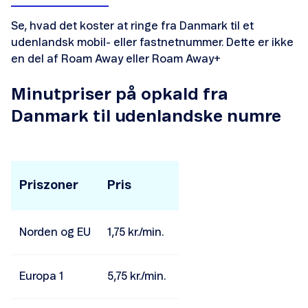
Se, hvad det koster at ringe fra Danmark til et
udenlandsk mobil- eller fastnetnummer. Dette er ikke
en del af Roam Away eller Roam Away+
Skift abonnement
Minutpriser på opkald fra
Skift abonnement og mobil
Danmark til udenlandske numre
Flyt nummer til Telenor
Opsig dit abonnement
Priszoner
Pris
Overdrag telefonnummer
Norden og EU
1,75 kr./min.
Opsig MobilForsikring
Samlerabat
Europa 1
5,75 kr./min.