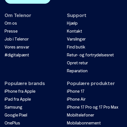
Inaktivt SIM eller ingen tjeneste
Om Telenor
Support
Om os
Hjælp
Problemer med lav hastighed eller intet netværk?
Presse
Kontakt
Job i Telenor
Varslinger
Vores ansvar
Find butik
#digitalpænt
Retur- og fortrydelsesret
Opret retur
Reparation
Populære brands
Populære produkter
iPhone fra Apple
iPhone 17
iPad fra Apple
iPhone Air
Samsung
iPhone 17 Pro og 17 Pro Max
Google Pixel
Mobiltelefoner
OnePlus
Mobilabonnement