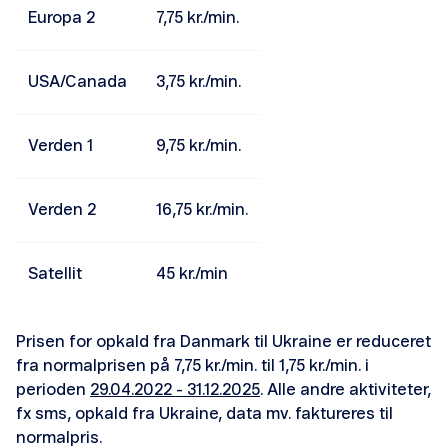
Europa 2
7,75 kr./min.
USA/Canada
3,75 kr./min.
Find din PUK-kode
Verden 1
9,75 kr./min.
Aktivér nyt simkort
Find simkort-nummer
Verden 2
16,75 kr./min.
Få hemmeligt nummer
Satellit
45 kr./min
Opsæt telefonsvarer
Opsæt Visual Voicemail
Prisen for opkald fra Danmark til Ukraine er reduceret
fra normalprisen på 7,75 kr./min. til 1,75 kr./min. i
SIM Transfer
perioden
29.04.2022 - 31.12.2025
. Alle andre aktiviteter,
fx sms, opkald fra Ukraine, data mv. faktureres til
eSIM
normalpris.