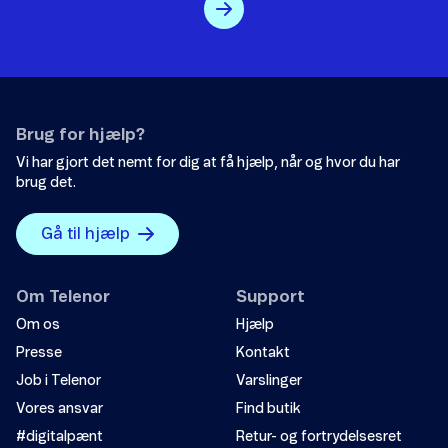
Surfkontrol i udlandet
Brug for hjælp?
Send
Vi har gjort det nemt for dig at få hjælp, når og hvor du har
Mobilforsikring
brug det.
Viderestilling
Gå til hjælp
SkærmForsikring
Om Telenor
Support
Ekstra data
Om os
Hjælp
Presse
Kontakt
Forbrugsmax (indholdstjenester)
Job i Telenor
Varslinger
Vores ansvar
Find butik
#digitalpænt
Retur- og fortrydelsesret