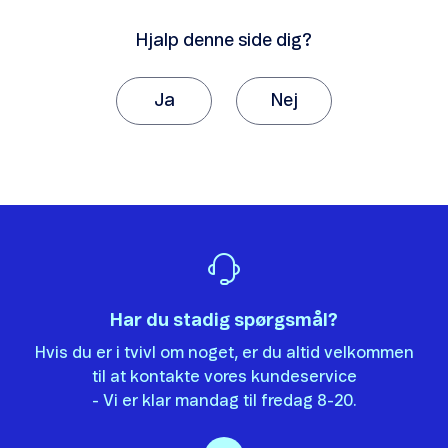
Phishing
Hjalp denne side dig?
Webshop-svindel
Ja
Nej
Fupopkald
Tak, fordi du giver os besked om det.
Vi vil sætte stor pris på, hvis du vil fortælle os
Chikaneopkald
hvorfor, artiklen ikke hjalp dig.
Det var ikke det, jeg ledte efter.
Der er ikke nok eksempler.
Har du stadig spørgsmål?
Informationen er svær at forstå.
Udlandspriser fra Danmark
Hvis du er i tvivl om noget, er du altid velkommen
Oplysningerne løser ikke mit problem.
Udlandspriser i udlandet
til at kontakte vores kundeservice
Andet
- Vi er klar mandag til fredag 8-20.
Gode ferietips