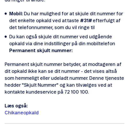
du ringer til andre:
Skift abonnement og mobil
Mobil:
Du har mulighed for at skjule dit nummer for
Flyt nummer til Telenor
det enkelte opkald ved at taste
#31#
efterfulgt af
det telefonnummer, som du vil ringe til
Opsig dit abonnement
Du kan også skjule dit nummer ved udgående
Overdrag telefonnummer
opkald via dine indstillinger på din mobiltelefon
Permanent skjult nummer:
Opsig MobilForsikring
Permanent skjult nummer betyder, at modtageren af
Samlerabat
dit opkald ikke kan se dit nummer - det vises altså
som hemmeligt eller udeladt nummer. Denne tjeneste
hedder "Skjult Nummer" og kan tilvælges ved at
kontakte kundeservice på 72 100 100.
Læs også:
Telenor Tryghedspakke
Chikaneopkald
Spærring og børnesikring