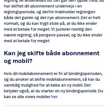
Opsæt telefonsvarer
regning se anderledes ud. Det gør den typisk fordi, du
har skiftet dit abonnement undervejs i en
Opsæt Visual Voicemail
regningsperiode, og derfor indeholder regningen
både det gamle og det nye abonnement. Det er helt
SIM Transfer
normalt, og du kan trygt stole på, at du ikke ender
med at betale for meget. Vi justerer nemlig den
eSIM
næste regning, så pengene passer, og du ikke ender
med at betale for meget.
Smartnummer
Kan jeg skifte både abonnement
Forbrugskontrol
og mobil?
Hvis dit mobilabonnement er fri af bindingsperioden,
og du ønsker at skifte mobilabonnement, så har du
samtidig mulighed for at købe en ny mobil. Det
betyder også, at du starter en ny bindingsperiode. Du
Telenor Tryghedspakke
kan se alle vores mobiler
her
.
Spærring og børnesikring