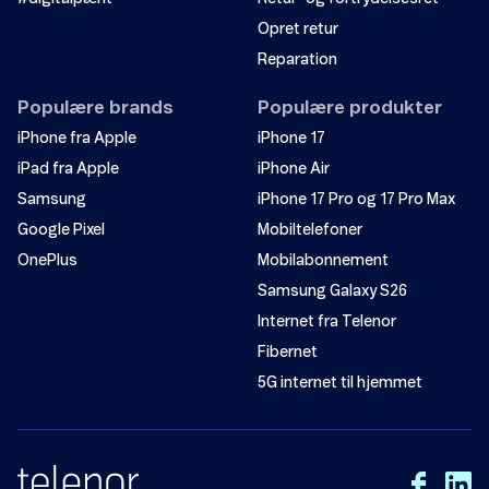
Opret retur
Inaktivt SIM eller ingen tjeneste
Reparation
Populære brands
Populære produkter
Problemer med lav hastighed eller intet netværk?
iPhone fra Apple
iPhone 17
iPad fra Apple
iPhone Air
Samsung
iPhone 17 Pro og 17 Pro Max
Google Pixel
Mobiltelefoner
OnePlus
Mobilabonnement
Samsung Galaxy S26
Internet fra Telenor
Fibernet
5G internet til hjemmet