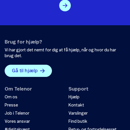
Surfkontrol i udlandet
Brug for hjælp?
Send
Mobilforsikring
Vi har gjort det nemt for dig at få hjælp, når og hvor du har
brug det.
Viderestilling
Gå til hjælp
SkærmForsikring
Om Telenor
Support
Ekstra data
Om os
Hjælp
Forbrugsmax (indholdstjenester)
Presse
Kontakt
Job i Telenor
Varslinger
Vores ansvar
Find butik
#digitalpænt
Retur- og fortrydelsesret