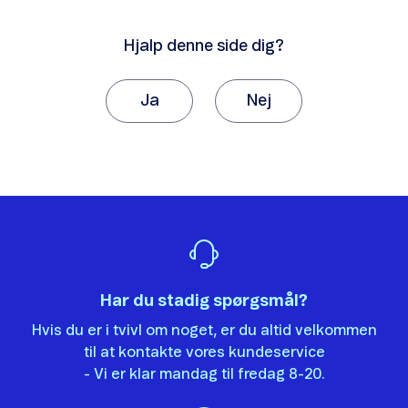
Phishing
Hjalp denne side dig?
Webshop-svindel
Ja
Nej
Fupopkald
Tak, fordi du giver os besked om det.
Vi vil sætte stor pris på, hvis du vil fortælle os
Chikaneopkald
hvorfor, artiklen ikke hjalp dig.
Det var ikke det, jeg ledte efter.
Der er ikke nok eksempler.
Udlandspriser fra Danmark
Har du stadig spørgsmål?
Informationen er svær at forstå.
Hvis du er i tvivl om noget, er du altid velkommen
Oplysningerne løser ikke mit problem.
Udlandspriser i udlandet
til at kontakte vores kundeservice
Andet
- Vi er klar mandag til fredag 8-20.
Gode ferietips