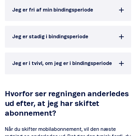
Overdrag telefonnummer
Jeg er fri af min bindingsperiode
Opsig MobilForsikring
Samlerabat
Jeg er stadig i bindingsperiode
Jeg er i tvivl, om jeg er i bindingsperiode
Find din PUK-kode
Aktivér nyt simkort
Hvorfor ser regningen anderledes
ud efter, at jeg har skiftet
Find simkort-nummer
abonnement?
Få hemmeligt nummer
Når du skifter mobilabonnement, vil den næste