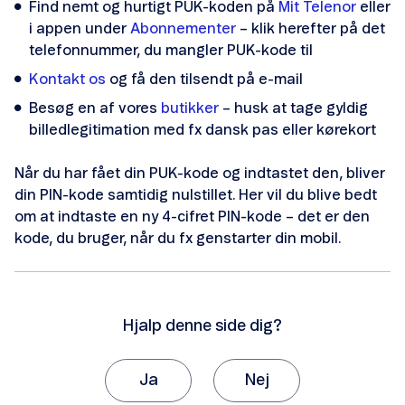
Find nemt og hurtigt PUK-koden på
Mit Telenor
eller
Opsæt telefonsvarer
i appen under
Abonnementer
– klik herefter på det
telefonnummer, du mangler PUK-kode til
Opsæt Visual Voicemail
Kontakt os
og få den tilsendt på e-mail
SIM Transfer
Besøg en af vores
butikker
– husk at tage gyldig
billedlegitimation med fx dansk pas eller kørekort
eSIM
Når du har fået din PUK-kode og indtastet den, bliver
Smartnummer
din PIN-kode samtidig nulstillet. Her vil du blive bedt
om at indtaste en ny 4-cifret PIN-kode – det er den
Forbrugskontrol
kode, du bruger, når du fx genstarter din mobil.
Hjalp denne side dig?
Skift abonnement
Ja
Nej