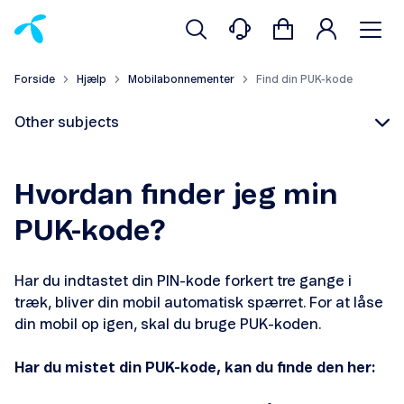
Forside
Hjælp
Mobilabonnementer
Find din PUK-kode
Other subjects
Hvordan finder jeg min
PUK-kode?
Find din PUK-kode
Har du indtastet din PIN-kode forkert tre gange i
Aktivér nyt simkort
træk, bliver din mobil automatisk spærret. For at låse
din mobil op igen, skal du bruge PUK-koden.
Find simkort-nummer
Har du mistet din PUK-kode, kan du finde den her:
Få hemmeligt nummer