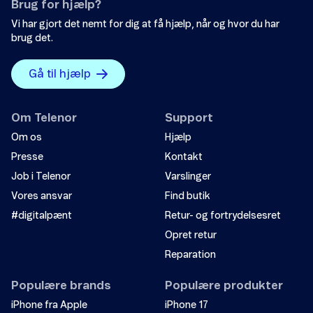
Brug for hjælp?
Send
Phishing
Vi har gjort det nemt for dig at få hjælp, når og hvor du har
brug det.
Webshop-svindel
Gå til hjælp
Fupopkald
Om Telenor
Support
Chikaneopkald
Om os
Hjælp
Presse
Kontakt
Job i Telenor
Varslinger
Vores ansvar
Find butik
#digitalpænt
Retur- og fortrydelsesret
Udlandspriser fra Danmark
Opret retur
Reparation
Udlandspriser i udlandet
Populære brands
Populære produkter
Gode ferietips
iPhone fra Apple
iPhone 17