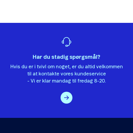
Skift abonnement og mobil
Tak, fordi du giver os besked om det.
Vi vil sætte stor pris på, hvis du vil fortælle os
Flyt nummer til Telenor
hvorfor, artiklen ikke hjalp dig.
Opsig dit abonnement
Det var ikke det, jeg ledte efter.
Overdrag telefonnummer
Der er ikke nok eksempler.
Har du stadig spørgsmål?
Informationen er svær at forstå.
Opsig MobilForsikring
Hvis du er i tvivl om noget, er du altid velkommen
Oplysningerne løser ikke mit problem.
Samlerabat
til at kontakte vores kundeservice
Andet
- Vi er klar mandag til fredag 8-20.
Telenor Tryghedspakke
Spærring og børnesikring