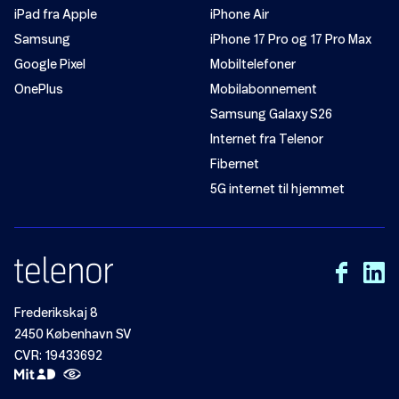
iPad fra Apple
iPhone Air
Surfkontrol i udlandet
Samsung
iPhone 17 Pro og 17 Pro Max
Google Pixel
Mobiltelefoner
OnePlus
Mobilabonnement
Samsung Galaxy S26
Internet fra Telenor
Mobilforsikring
Fibernet
Viderestilling
5G internet til hjemmet
SkærmForsikring
Ekstra data
Frederikskaj 8
Forbrugsmax (indholdstjenester)
2450 København SV
CVR: 19433692