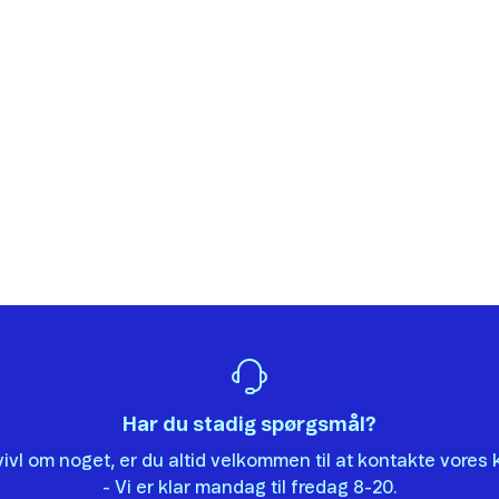
vil sætte stor pris på, hvis du vil fortælle os hvorfor, artikle
Det var ikke det, jeg ledte efter.
Der er ikke nok eksempler.
Informationen er svær at forstå.
Oplysningerne løser ikke mit problem.
Andet
Har du stadig spørgsmål?
tvivl om noget, er du altid velkommen til at kontakte vore
Send
- Vi er klar mandag til fredag 8-20.