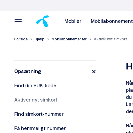
Mobiler
Mobilabonnement
Forside
Hjælp
Mobilabonnementer
Aktivér nyt simkort
H
Opsætning
Når
Find din PUK-kode
pla
du 
Aktivér nyt simkort
Lan
de
Find simkort-nummer
Når
Få hemmeligt nummer