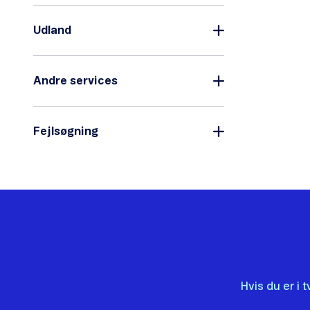
Vi 
Udland
Andre services
Fejlsøgning
Hvis du er i 