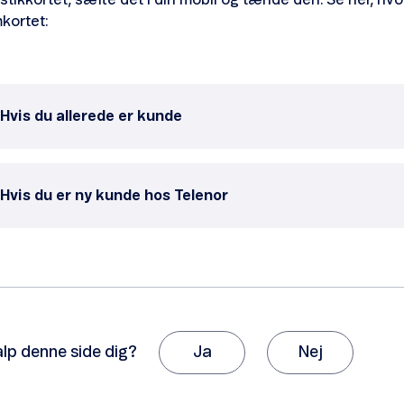
stikkortet, sætte det i din mobil og tænde den. Se her, hv
kortet:
Hvis du allerede er kunde
Hvis du er ny kunde hos Telenor
alp denne side dig?
Ja
Nej
k, fordi du giver os besked om det.