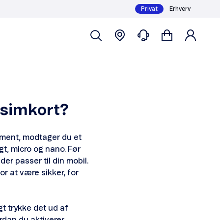
Privat
Erhverv
 simkort?
nement, modtager du et
igt, micro og nano. Før
der passer til din mobil.
r at være sikker, for
gt trykke det ud af