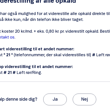
derestilling af alle opkald
har også mulighed for at viderestille alle opkald direkte t
så ikke kun, når din telefon ikke bliver taget.
 koster 20 kr./md. + eks. 0,80 kr. pr. viderestilt opkald. Best
ntakt os
.
rt viderestilling til et andet nummer:
st
* 21 *
(telefonnummer, der skal viderestilles til)
#
Løft rø
op viderestilling til et andet nummer:
st
# 21 #
Løft rør/Ring.
alp denne side dig?
Ja
Nej
k, fordi du giver os besked om det.