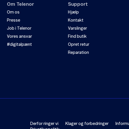
Om Telenor
Support
Om os
Hjælp
Presse
Kontakt
Job i Telenor
Varslinger
Vores ansvar
Find butik
#digitalpænt
Opret retur
Reparation
Derfor ringer vi
Klager og forbedringer
Inform