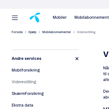
Mobiler
Mobilabonnement
Forside
Hjælp
Mobilabonnementer
Viderestilling
V
Andre services
Når
Mobilforsikring
til
alt
Viderestilling
Den
SkærmForsikring
abo
Ekstra data