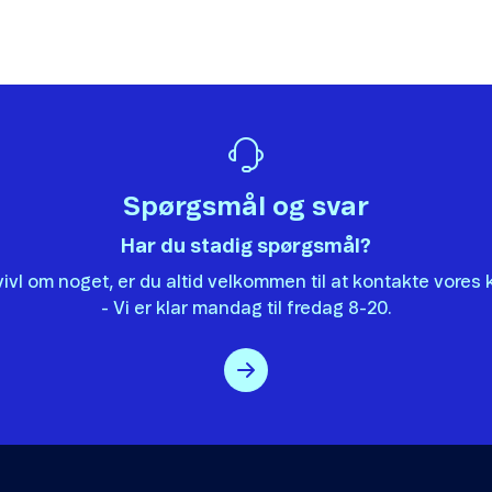
vil sætte stor pris på, hvis du vil fortælle os hvorfor, artikle
Det var ikke det, jeg ledte efter.
Der er ikke nok eksempler.
Informationen er svær at forstå.
Spørgsmål og svar
Oplysningerne løser ikke mit problem.
Har du stadig spørgsmål?
Andet
tvivl om noget, er du altid velkommen til at kontakte vore
- Vi er klar mandag til fredag 8-20.
Send