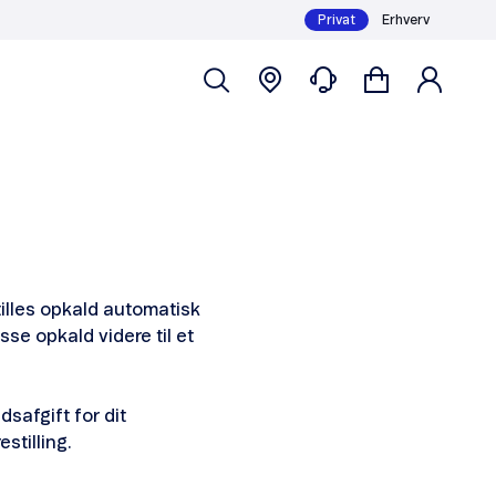
Privat
Erhverv
tilles opkald automatisk
sse opkald videre til et
dsafgift for dit
stilling.