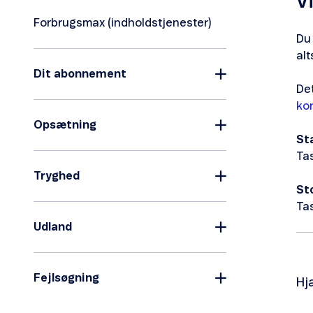
Vi
Forbrugsmax (indholdstjenester)
Du 
alt
Dit abonnement
Det
ko
Opsætning
Sta
Ta
Tryghed
St
Ta
Udland
Fejlsøgning
Hj
Ta