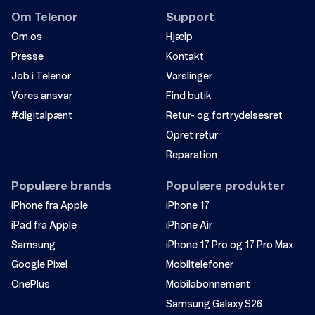
Andet
Om Telenor
Support
Skift til MobilePay
Om os
Hjælp
Presse
Kontakt
Skift til automatisk kortbetaling
Job i Telenor
Varslinger
Alt om ændring af betalingsmetode
Vores ansvar
Find butik
#digitalpænt
Retur- og fortrydelsesret
Sådan genåbner du dit mobilabonnement
Send
Opret retur
Reparation
Populære brands
Populære produkter
iPhone fra Apple
iPhone 17
iPad fra Apple
iPhone Air
Samsung
iPhone 17 Pro og 17 Pro Max
Google Pixel
Mobiltelefoner
OnePlus
Mobilabonnement
Samsung Galaxy S26