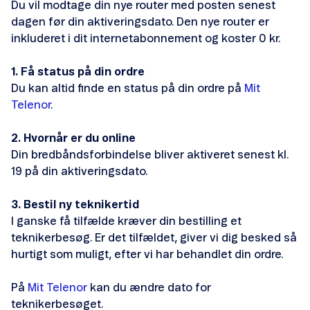
Du vil modtage din nye router med posten senest
Vilkår
dagen før din aktiveringsdato. Den nye router er
inkluderet i dit internetabonnement og koster 0 kr.
Telefoni via bredbånd (VoIP)
1. Få status på din ordre
Du kan altid finde en status på din ordre på
Mit
Telenor
.
2. Hvornår er du online
Din første regning
Din bredbåndsforbindelse bliver aktiveret senest kl.
19 på din aktiveringsdato.
Gebyrer på din regning
3. Bestil ny teknikertid
Info om service- og 90-numre
I ganske få tilfælde kræver din bestilling et
teknikerbesøg. Er det tilfældet, giver vi dig besked så
Du har betalt med mobilen
hurtigt som muligt, efter vi har behandlet din ordre.
Du har været i udlandet
På
Mit Telenor
kan du ændre dato for
teknikerbesøget.