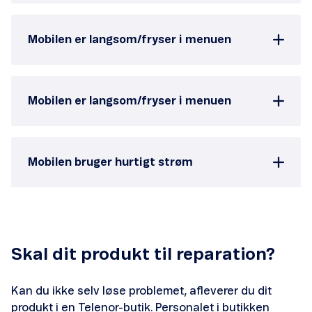
Opsig abonnement
Ingen forbindelse
Mobilen er langsom/fryser i menuen
Nyt SIM
Mobilen er langsom/fryser i menuen
Udlandspriser i udlandet
Udlandspriser i Danmark
Mobilen bruger hurtigt strøm
Ekstra data
Skal dit produkt til reparation?
Forbrugskontrol
Kan du ikke selv løse problemet, afleverer du dit
Spærring
produkt i en Telenor-butik. Personalet i butikken