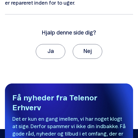
er repareret inden for to uger.
Hjalp denne side dig?
Ja
Nej
Tak, fordi du giver os besked om det.
Vi vil sætte stor pris på, hvis du vil fortælle os
hvorfor, artiklen ikke hjalp dig.
Det var ikke det, jeg ledte efter.
Få nyheder fra Telenor
Erhverv
Der er ikke nok eksempler.
Det er kun en gang imellem, vi har noget klogt
Informationen er svær at forstå.
at sige. Derfor spammer vi ikke din indbakke. Få
Oplysningerne løser ikke mit problem.
gode råd, nyheder og tilbud i et omfang, der er