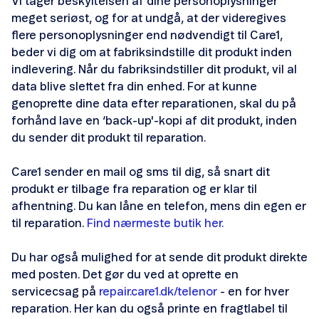
Vi tager beskyttelsen af dine personoplysninger
Telefonsvarer
meget seriøst, og for at undgå, at der videregives
flere personoplysninger end nødvendigt til Care1,
Tildelt eSIM
beder vi dig om at fabriksindstille dit produkt inden
indlevering. Når du fabriksindstiller dit produkt, vil al
data blive slettet fra din enhed. For at kunne
genoprette dine data efter reparationen, skal du på
forhånd lave en ‘back-up'-kopi af dit produkt, inden
du sender dit produkt til reparation.
Care1 sender en mail og sms til dig, så snart dit
produkt er tilbage fra reparation og er klar til
afhentning. Du kan låne en telefon, mens din egen er
til reparation.
Find nærmeste butik her.
Du har også mulighed for at sende dit produkt direkte
med posten. Det gør du ved at oprette en
servicecsag på
repair.care1.dk/telenor
- en for hver
reparation. Her kan du også printe en fragtlabel til