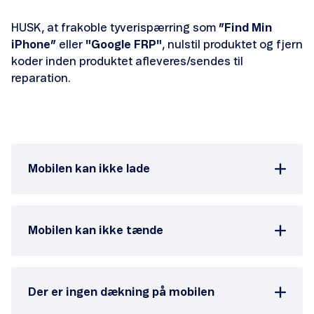
HUSK, at frakoble tyverispærring som
”Find Min
iPhone”
eller
"Google FRP"
, nulstil produktet og fjern
koder inden produktet afleveres/sendes til
reparation.
Abonnementer og priser
Find din PUK-kode
Roaming
Mobilen kan ikke lade
Overfør nummer
Overdrag nummer
Mobilen kan ikke tænde
Skift abonnement
Meld flytning
Der er ingen dækning på mobilen