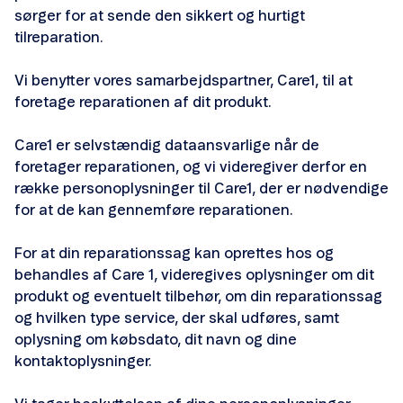
sørger for at sende den sikkert og hurtigt
Ekstra Data SIM
tilreparation.
Surfkontrol udland
Vi benytter vores samarbejdspartner, Care1, til at
foretage reparationen af dit produkt.
Forbrugsmax
Care1 er selvstændig dataansvarlige når de
foretager reparationen, og vi videregiver derfor en
række personoplysninger til Care1, der er nødvendige
for at de kan gennemføre reparationen.
Smartnummer
For at din reparationssag kan oprettes hos og
behandles af Care 1, videregives oplysninger om dit
eSIM
produkt og eventuelt tilbehør, om din reparationssag
og hvilken type service, der skal udføres, samt
SIM Transfer
oplysning om købsdato, dit navn og dine
kontaktoplysninger.
Gruppekald