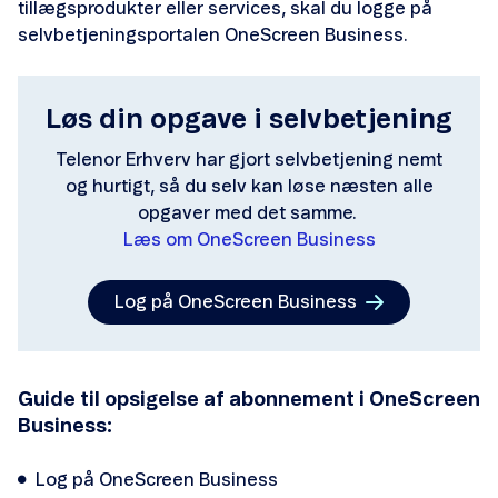
tillægsprodukter eller services, skal du logge på
Overdrag nummer
selvbetjeningsportalen OneScreen Business.
Skift abonnement
Løs din opgave i selvbetjening
Meld flytning
Telenor Erhverv har gjort selvbetjening nemt
Opsig abonnement
og hurtigt, så du selv kan løse næsten alle
opgaver med det samme.
Ingen forbindelse
Læs om OneScreen Business
Nyt SIM
Log på OneScreen Business
Udlandspriser i udlandet
Udlandspriser i Danmark
Guide til opsigelse af abonnement i OneScreen
Business:
Log på OneScreen Business