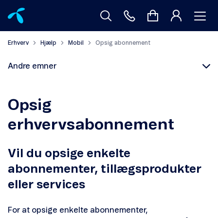
Erhverv
Hjælp
Mobil
Opsig abonnement
Andre emner
Opsig
erhvervsabonnement
Abonnementer og priser
Vil du opsige enkelte
Find din PUK-kode
abonnementer, tillægsprodukter
Roaming
eller services
Overfør nummer
For at opsige enkelte abonnementer,