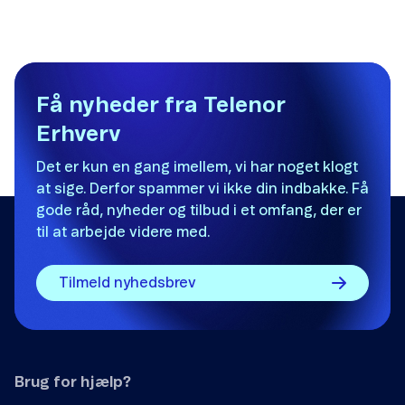
Tak, fordi du giver os besked om det.
Vi vil sætte stor pris på, hvis du vil fortælle os
hvorfor, artiklen ikke hjalp dig.
Det var ikke det, jeg ledte efter.
Få nyheder fra Telenor
Erhverv
Der er ikke nok eksempler.
Det er kun en gang imellem, vi har noget klogt
Informationen er svær at forstå.
at sige. Derfor spammer vi ikke din indbakke. Få
Oplysningerne løser ikke mit problem.
gode råd, nyheder og tilbud i et omfang, der er
til at arbejde videre med.
Andet
Tilmeld nyhedsbrev
Brug for hjælp?