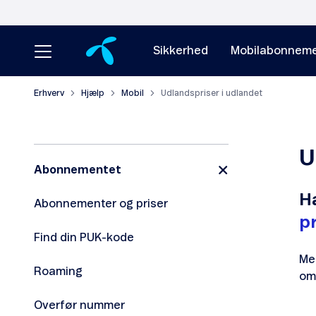
Sikkerhed
Mobilabonneme
Erhverv
Hjælp
Mobil
Udlandspriser i udlandet
U
Abonnementet
H
Abonnementer og priser
pr
Find din PUK-kode
M
Roaming
om
Overfør nummer