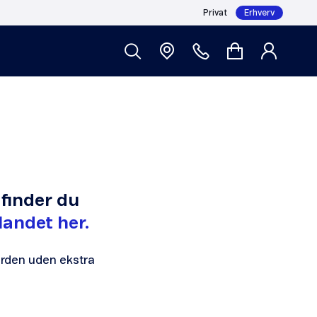
Privat
Erhverv
 finder du
landet her.
erden uden ekstra