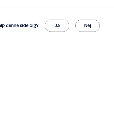
alp denne side dig?
Ja
Nej
k, fordi du giver os besked om det.
vil sætte stor pris på, hvis du vil fortælle os hvorfor, artikle
Det var ikke det, jeg ledte efter.
Der er ikke nok eksempler.
Informationen er svær at forstå.
Oplysningerne løser ikke mit problem.
Andet