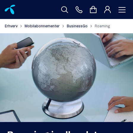
Erhverv
Mobilabonnementer
BusinessGo
Roaming