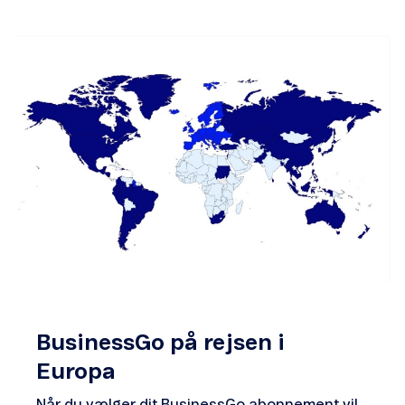
BusinessGo på rejsen i
Europa
Når du vælger dit BusinessGo abonnement vil