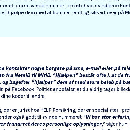
r er et større svindelnummer i omløb, hvor svindlerne konta
 vil hjælpe dem med at komme nemt og sikkert over på Mit
rne kontakter nogle borgere på sms, e-mail eller på te
fra NemID til MitID. ”Hjælpen” består ofte i, at de f
r, og bagefter ”hjælper” dem af med store beløb på b
ti på Facebook. Politiet anbefaler, at du aldrig tager bille
 dine koder til andre.
er er jurist hos HELP Forsikring, der er specialister i pr
 kender også godt til svindelnummeret. ”
Vi har stor erfari
iver franarret deres personlige oplysninger
,” siger hun,