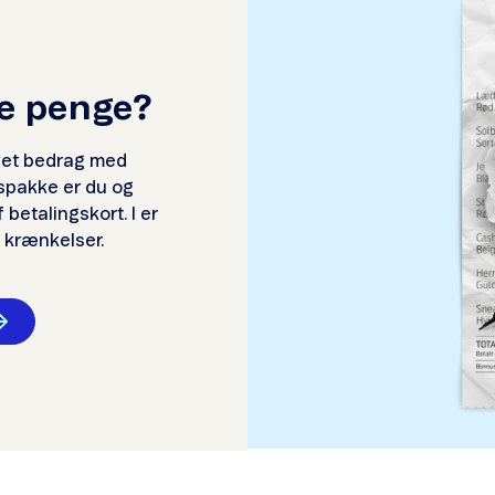
ne penge?
vet bedrag med
dspakke er du og
betalingskort. I er
e krænkelser.