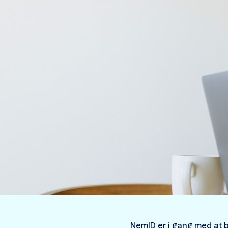
NemID er i gang med at bl