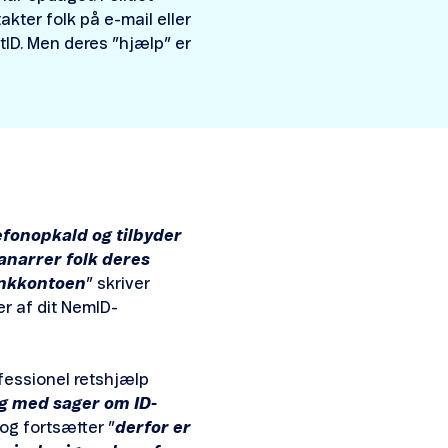
kter folk på e-mail eller
ID. Men deres ”hjælp” er
lefonopkald og tilbyder
ranarrer folk deres
ankkontoen
” skriver
der af dit NemID-
ofessionel retshjælp
ng med sager om ID-
 og fortsætter ”
derfor er