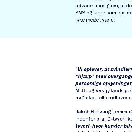
advarer nemlig om, at de
SMS og lader som om, de
ikke meget værd.
”
Vi oplever, at svindle
”hjælp” med overgangen 
personlige oplysninge
Midt- og Vestjyllands poli
nøglekort eller udleverer
Jakob Hjelvang Lemming, d
indenfor bl.a. ID-tyveri,
tyveri, hvor kunder bl