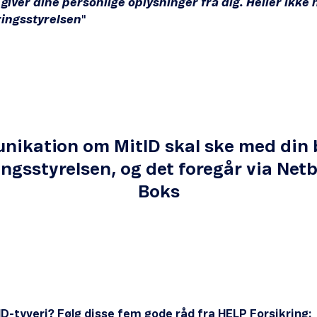
g giver dine personlige oplysninger fra dig. Heller ikke h
ringsstyrelsen
"
nikation om MitID skal ske med din b
ingsstyrelsen, og det foregår via Netb
Boks
ID-tyveri? Følg disse fem gode råd fra HELP Forsikring: