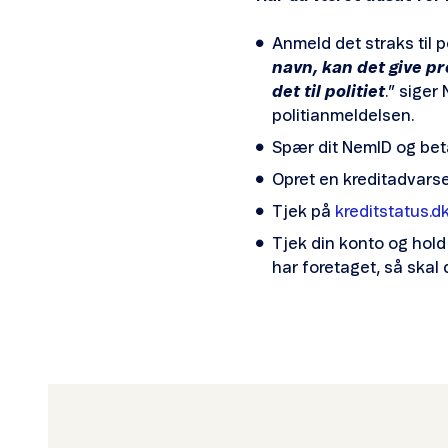
Anmeld det straks til pol
navn, kan det give p
det til politiet
.” siger
politianmeldelsen.
Spær dit NemID og bet
Opret en kreditadvars
Tjek på
kreditstatus.d
Tjek din konto og hold
har foretaget, så ska