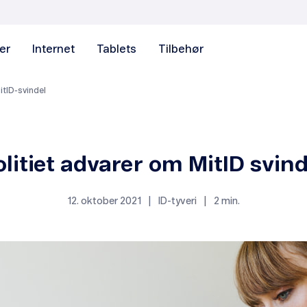
er
Internet
Tablets
Tilbehør
itID-svindel
olitiet advarer om MitID svind
12. oktober 2021
|
ID-tyveri
|
2 min.