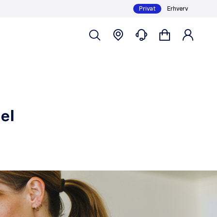
Privat
Erhverv
el