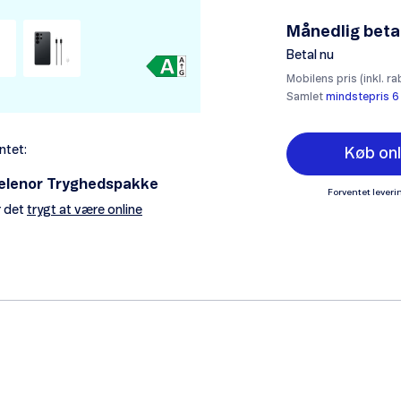
Månedlig beta
Betal nu
Mobilens pris (inkl. ra
Samlet
mindstepris 6
ntet:
Køb onl
elenor Tryghedspakke
Forventet leveri
 det
trygt at være online