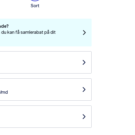
Sort
nde?
 du kan få samlerabat på dit
- /md