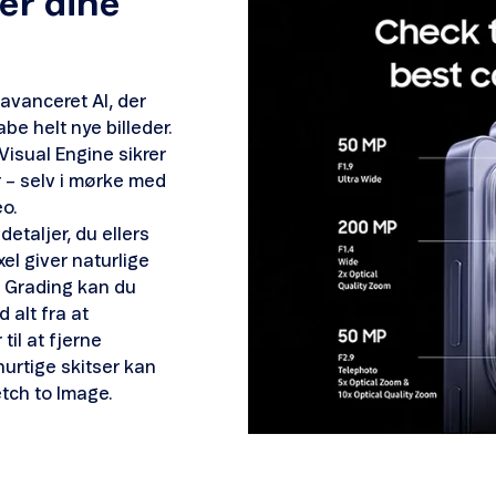
er dine
 avanceret AI, der
abe helt nye billeder.
isual Engine sikrer
r – selv i mørke med
o.
etaljer, du ellers
el giver naturlige
r Grading kan du
 alt fra at
il at fjerne
hurtige skitser kan
etch to Image.