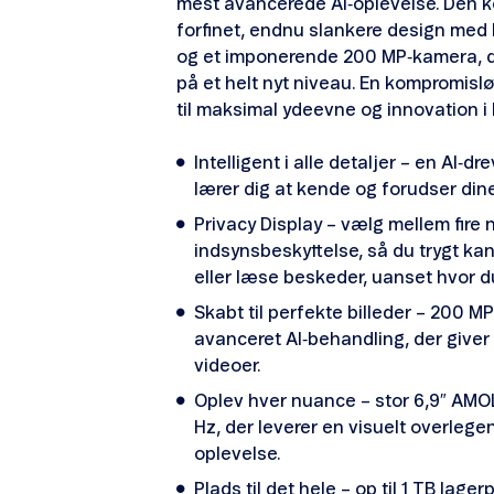
mest avancerede AI‑oplevelse. Den k
forfinet, endnu slankere design med 
og et imponerende 200 MP‑kamera, de
på et helt nyt niveau. En kompromisl
til maksimal ydeevne og innovation 
Intelligent i alle detaljer – en AI‑dr
lærer dig at kende og forudser di
Privacy Display – vælg mellem fire 
indsynsbeskyttelse, så du trygt kan
eller læse beskeder, uanset hvor d
Skabt til perfekte billeder – 200 
avanceret AI‑behandling, der giver
videoer.
Oplev hver nuance – stor 6,9″ AM
Hz, der leverer en visuelt overlege
oplevelse.
Plads til det hele – op til 1 TB lager