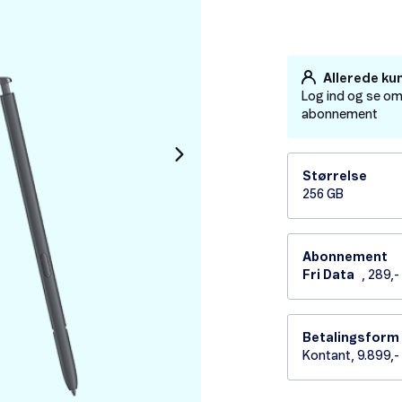
Allerede ku
Log ind og se om
abonnement
Størrelse
256 GB
Abonnement
Fri Data
, 289,
Betalingsform
Kontant, 9.899,-