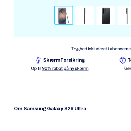
Tryghed inkluderet i abonneme
SkærmForsikring
T
Op til
90% rabat på ny skærm
Gør
Om Samsung Galaxy S26 Ultra