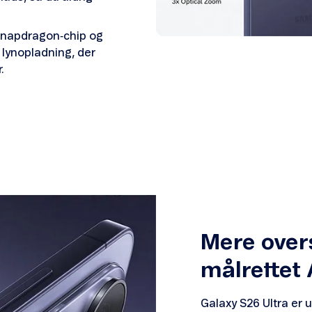
 Snapdragon‑chip og
lynopladning, der
r.
Mere ove
målrettet 
Galaxy S26 Ultra er u