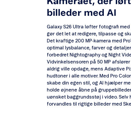
Kameraet, der løft
billeder med AI
Galaxy S26 Ultra løfter fotografi med
gør det let at redigere, tilpasse og sk
Det kraftige 200 MP‑kamera med ProV
optimal lysbalance, farver og detalje
forbedret Nightography og Night Vide
Vidvinkelsensoren på 50 MP afslører d
aldrig ville opdage, mens Adaptive Pix
hudtoner i alle motiver. Med Pro Colo
skabe din egen stil, og AI hjælper med
holde øjnene åbne på gruppebilleder t
uønsket baggrundsstøj i video. Selv 
forvandles til rigtige billeder med Sk