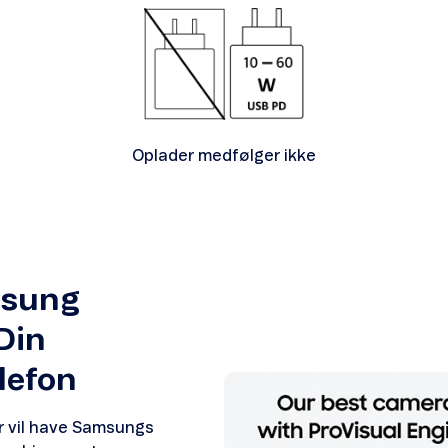
Oplader medfølger ikke
msung
Din
elefon
der vil have Samsungs