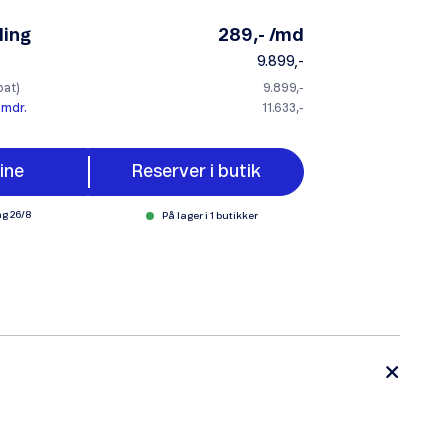
ling
289,- /md
9.899,-
bat)
9.899,-
 mdr.
11.633,-
ine
Reserver i butik
ng
26/8
På lager i 1 butikker