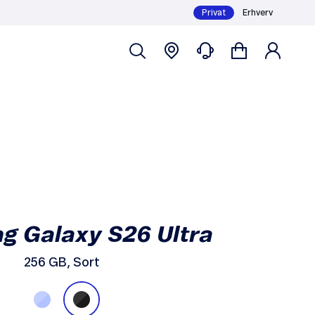
Privat
Erhverv
289,- /md
Køb
Mindstepris 6 mdr.: 11.633,-
 Galaxy S26 Ultra
256 GB, Sort