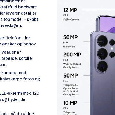
ombinerer et
kraftfuld hardware
r leverer detaljer
øs topmodel – skabt
i hverdagen.
evet telefon, der
ne ønsker og behov.
niveauer af
 arbejde, scrolle
u er.
MP‑kamera med
 knivskarpe fotos og
OLED‑skærm med 120
n og flydende
plads, så du aldrig