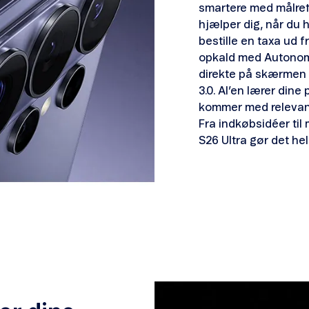
smartere med målrett
hjælper dig, når du 
bestille en taxa ud f
opkald med Autonomo
direkte på skærmen 
3.0. AI’en lærer dine
kommer med relevante 
Fra indkøbsidéer ti
S26 Ultra gør det hel