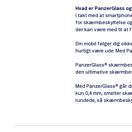
Hvad er PanzerGlass o
I takt med at smartphon
for skærmbeskyttelse o
der kan være med til at f
Din mobil følger dig sikk
hurtigt være ude. Med P
PanzerGlass
®
skærmbesky
den ultimative skærmbesk
Med PanzerGlass
®
går d
kun 0,4 mm, smelter sk
rundede, så skærmbeskyt