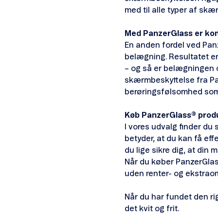
med til alle typer af sk
Med PanzerGlass er kom
En anden fordel ved Pan
belægning. Resultatet er
– og så er belægningen 
skærmbeskyttelse fra P
berøringsfølsomhed so
Køb PanzerGlass® produk
I vores udvalg finder d
betyder, at du kan få ef
du lige sikre dig, at di
Når du køber PanzerGla
uden renter- og ekstrao
Når du har fundet den rig
det kvit og frit.