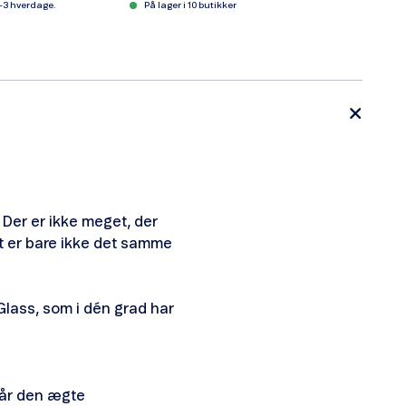
1-3 hverdage.
På lager i 10 butikker
Der er ikke meget, der
et er bare ikke det samme
Glass, som i dén grad har
får den ægte