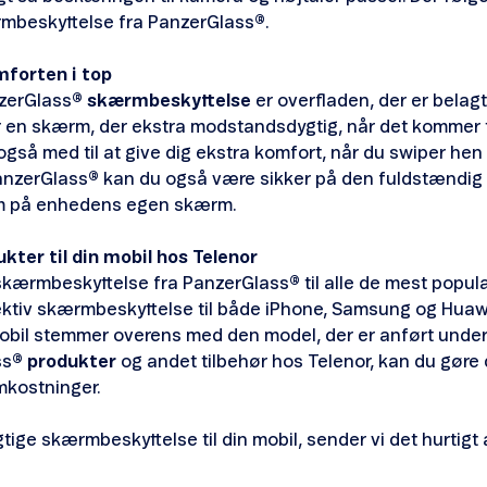
ærmbeskyttelse fra PanzerGlass
®
.
forten i top
zerGlass
® skærmbeskyttelse
er overfladen, der er belag
 en skærm, der ekstra modstandsdygtig, når det kommer ti
også med til at give dig ekstra komfort, når du swiper h
anzerGlass
®
kan du også være sikker på den fuldstændi
m på enhedens egen skærm.
ter til din mobil hos Telenor
u skærmbeskyttelse fra PanzerGlass
®
til alle de mest popul
fektiv skærmbeskyttelse til både iPhone, Samsung og Huawe
n mobil stemmer overens med den model, der er anført unde
ss
® produkter
og andet tilbehør hos Telenor, kan du gøre d
mkostninger.
tige skærmbeskyttelse til din mobil, sender vi det hurtigt af