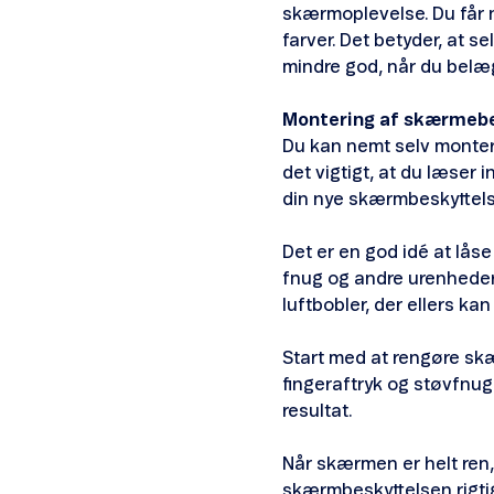
skærmoplevelse. Du får 
farver. Det betyder, at s
mindre god, når du belæ
Montering af skærmebes
Du kan nemt selv montere
det vigtigt, at du læser 
din nye skærmbeskyttels
Det er en god idé at lås
fnug og andre urenheder
luftbobler, der ellers ka
Start med at rengøre sk
fingeraftryk og støvfnug.
resultat.
Når skærmen er helt ren
skærmbeskyttelsen rigtig