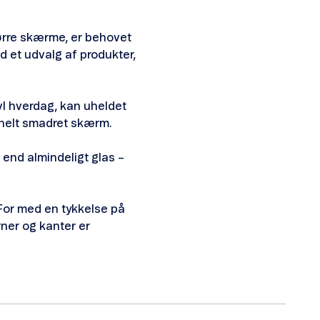
ørre skærme, er behovet
ed et udvalg af produkter,
avl hverdag, kan uheldet
 helt smadret skærm.
 end almindeligt glas –
For med en tykkelse på
er og kanter er