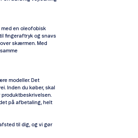
t med en oleofobisk
l fingeraftryk og snavs
en over skærmen. Med
g samme
ære modeller. Det
i. Inden du køber, skal
r produktbeskrivelsen.
et på afbetaling, helt
sted til dig, og vi gør