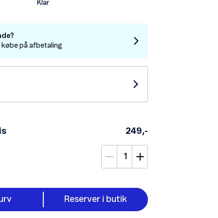
Klar
nde?
t købe på afbetaling
is
249,-
urv
Reserver i butik