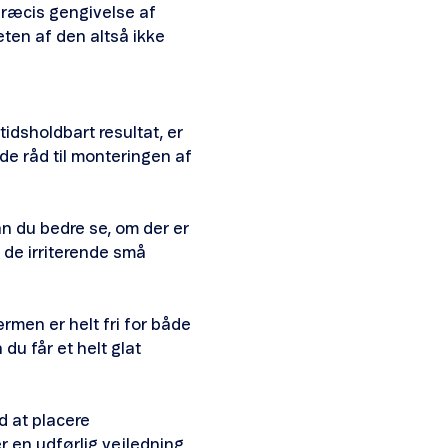
præcis gengivelse af
eten af den altså ikke
idsholdbart resultat, er
ode råd til monteringen af
n du bedre se, om der er
 de irriterende små
men er helt fri for både
du får et helt glat
 at placere
r en udførlig vejledning