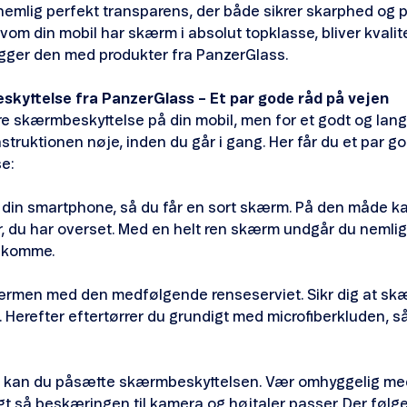
nemlig perfekt transparens, der både sikrer skarphed og 
elvom din mobil har skærm i absolut topklasse, bliver kvalit
gger den med produkter fra PanzerGlass.
kyttelse fra PanzerGlass – Et par gode råd på vejen
 skærmbeskyttelse på din mobil, men for et godt og langt
instruktionen nøje, inden du går i gang. Her får du et par g
e:
e din smartphone, så du får en sort skærm. På den måde ka
, du har overset. Med en helt ren skærm undgår du nemlig
n komme.
ærmen med den medfølgende renseserviet. Sikr dig at skær
 Herefter eftertørrer du grundigt med microfiberkluden, så 
, kan du påsætte skærmbeskyttelsen. Vær omhyggelig med
t så beskæringen til kamera og højtaler passer. Der følge