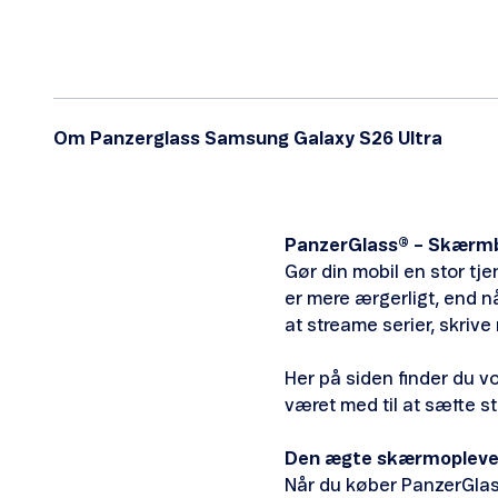
Om Panzerglass Samsung Galaxy S26 Ultra
PanzerGlass® – Skærmbe
Gør din mobil en stor tj
er mere ærgerligt, end n
at streame serier, skriv
Her på siden finder du v
været med til at sætte s
Den ægte skærmopleve
Når du køber PanzerGlas