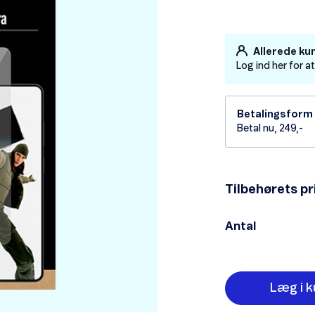
Allerede ku
Log ind her for a
Betalingsform
Betal nu, 249,-
Tilbehørets pr
Antal
Læg i k