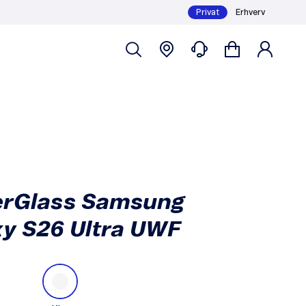
Privat
Erhverv
Køb
249,-
erGlass Samsung
y S26 Ultra UWF