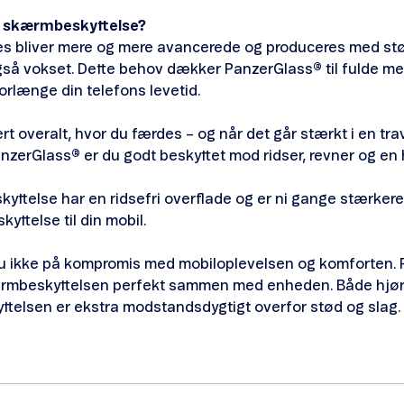
g skærmbeskyttelse?
es bliver mere og mere avancerede og produceres med st
gså vokset. Dette behov dækker PanzerGlass
®
til fulde m
orlænge din telefons levetid.
ert overalt, hvor du færdes – og når det går stærkt i en tr
anzerGlass
®
er du godt beskyttet mod ridser, revner og en
ttelse har en ridsefri overflade og er ni gange stærkere
yttelse til din mobil.
u ikke på kompromis med mobiloplevelsen og komforten. 
ærmbeskyttelsen perfekt sammen med enheden. Både hjørn
telsen er ekstra modstandsdygtigt overfor stød og slag.