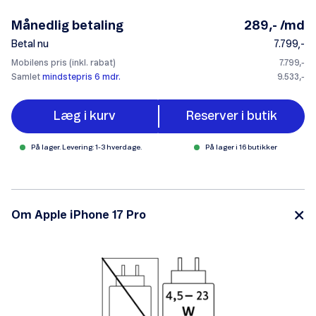
Månedlig betaling
289,- /md
Betal nu
7.799,-
Mobilens pris (inkl. rabat)
7.799,-
Samlet
mindstepris 6 mdr.
9.533,-
Læg i kurv
Reserver i butik
På lager. Levering: 1-3 hverdage.
På lager i 16 butikker
Om Apple iPhone 17 Pro