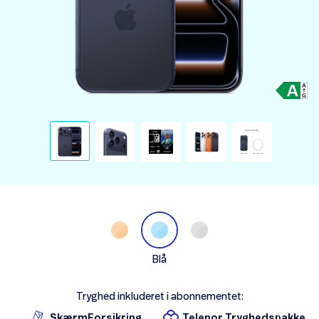
Blå
Tryghed inkluderet i abonnementet:
SkærmForsikring
Telenor Tryghedspakke