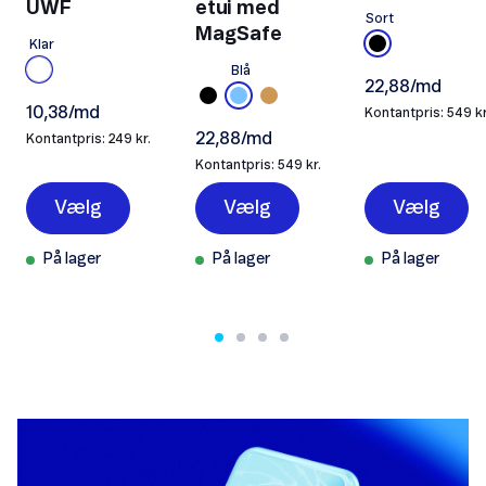
UWF
etui med
Sort
MagSafe
Klar
Blå
22,88/md
10,38/md
Kontantpris: 549 kr
22,88/md
Kontantpris: 249 kr.
Kontantpris: 549 kr.
Vælg
Vælg
Vælg
På lager
På lager
På lager