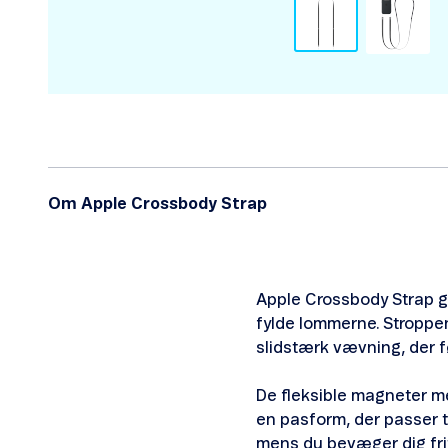
Om Apple Crossbody Strap
Apple Crossbody Strap g
fylde lommerne. Stroppen
slidstærk vævning, der f
De fleksible magneter me
en pasform, der passer ti
mens du bevæger dig frit