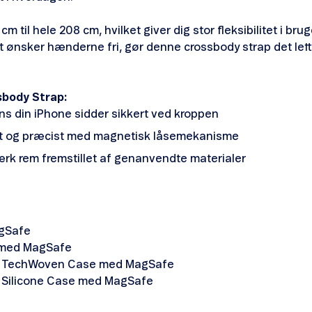
cm til hele 208 cm, hvilket giver dig stor fleksibilitet i br
lot ønsker hænderne fri, gør denne crossbody strap det let
sbody Strap:
ns din iPhone sidder sikkert ved kroppen
gt og præcist med magnetisk låsemekanisme
ærk rem fremstillet af genanvendte materialer
agSafe
e med MagSafe
ax TechWoven Case med MagSafe
x Silicone Case med MagSafe