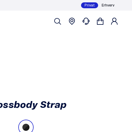
Privat
Erhverv
Læg i kurv
549,-
ossbody Strap