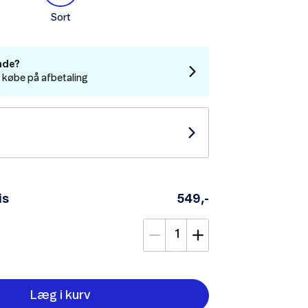
Sort
nde?
t købe på afbetaling
is
549,-
Læg i kurv