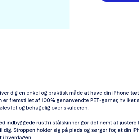
iver dig en enkel og praktisk måde at have din iPhone tæ
 er fremstillet af 100% genanvendte PET-garner, hvilket 
øles let og behagelig over skulderen.
d indbyggede rustfri stålskinner gør det nemt at justere 
l dig. Stroppen holder sig på plads og sørger for, at din iP
 i hverdagen.