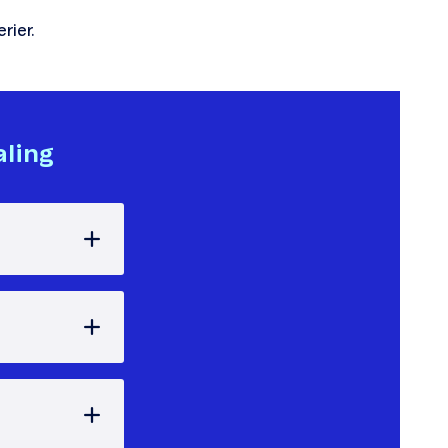
rier.
aling