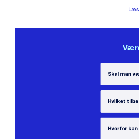
Læs
Værd
Skal man væ
Hvilket tilb
Hvorfor kan