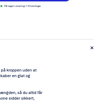
På lager. Levering: 1-3 hverdage.
t på kroppen uden at
skaber en glat og
længden, så du altid får
hone sidder sikkert,