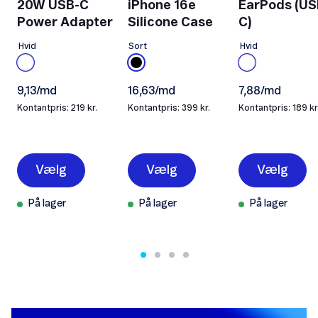
20W USB-C
iPhone 16e
EarPods (US
Power Adapter
Silicone Case
C)
Hvid
Sort
Hvid
9,13/md
16,63/md
7,88/md
Kontantpris: 219 kr.
Kontantpris: 399 kr.
Kontantpris: 189 kr
Vælg
Vælg
Vælg
På lager
På lager
På lager