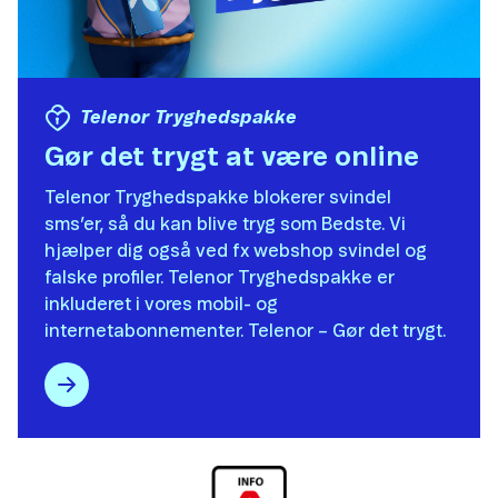
Telenor Tryghedspakke
Gør det trygt at være online
Telenor Tryghedspakke blokerer svindel
sms’er, så du kan blive tryg som Bedste. Vi
hjælper dig også ved fx webshop svindel og
falske profiler. Telenor Tryghedspakke er
inkluderet i vores mobil- og
internetabonnementer. Telenor – Gør det trygt.