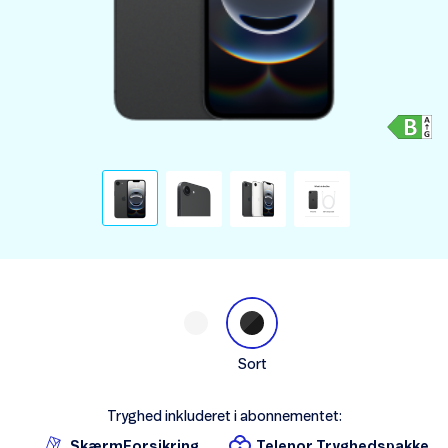
Sort
Tryghed inkluderet i abonnementet:
SkærmForsikring
Telenor Tryghedspakke