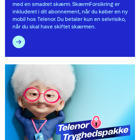
med en smadret skærm. SkærmForsikring er
inkluderet i dit abonnement, når du køber en ny
mobil hos Telenor​. Du betaler kun en selvrisiko,
når du skal have skiftet skærmen.