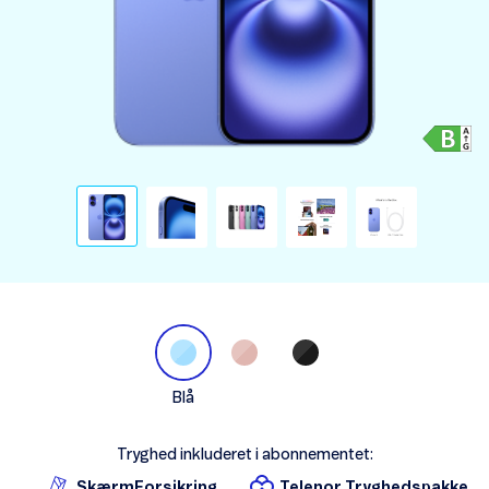
Blå
Tryghed inkluderet i abonnementet:
SkærmForsikring
Telenor Tryghedspakke