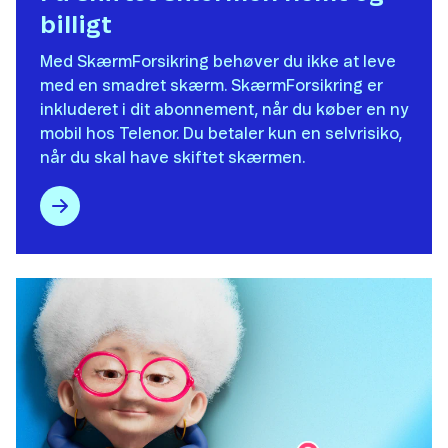
billigt​
Med SkærmForsikring behøver du ikke at leve
med en smadret skærm. SkærmForsikring er
inkluderet i dit abonnement, når du køber en ny
mobil hos Telenor​. Du betaler kun en selvrisiko,
når du skal have skiftet skærmen.