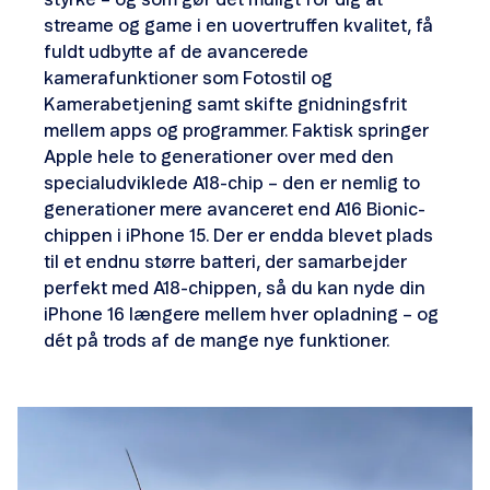
styrke – og som gør det muligt for dig at
streame og game i en uovertruffen kvalitet, få
fuldt udbytte af de avancerede
kamerafunktioner som Fotostil og
Kamerabetjening samt skifte gnidningsfrit
mellem apps og programmer. Faktisk springer
Apple hele to generationer over med den
specialudviklede A18-chip – den er nemlig to
generationer mere avanceret end A16 Bionic-
chippen i iPhone 15. Der er endda blevet plads
til et endnu større batteri, der samarbejder
perfekt med A18-chippen, så du kan nyde din
iPhone 16 længere mellem hver opladning – og
dét på trods af de mange nye funktioner.