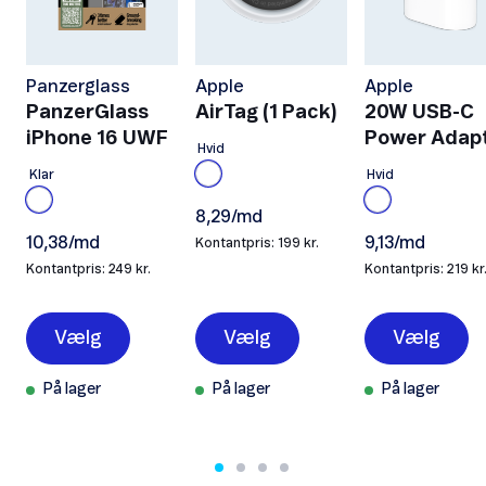
Panzerglass
Apple
Apple
PanzerGlass
AirTag (1 Pack)
20W USB-C
iPhone 16 UWF
Power Adap
Hvid
Klar
Hvid
8,29/md
10,38/md
9,13/md
Kontantpris: 199 kr.
Kontantpris: 249 kr.
Kontantpris: 219 kr
Vælg
Vælg
Vælg
På lager
På lager
På lager