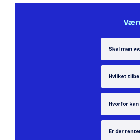
Værd
Skal man væ
Hvilket tilb
Hvorfor kan
Er der rente