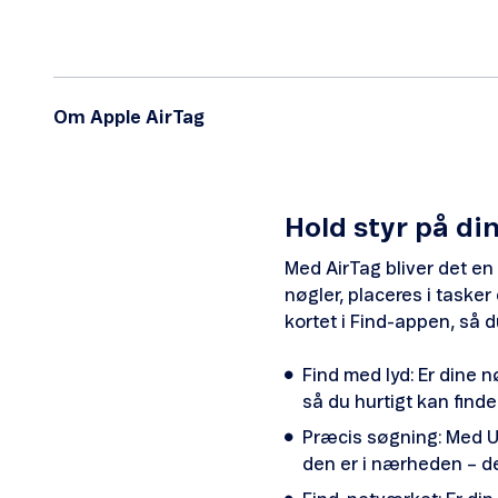
Om Apple AirTag
Hold styr på di
Med AirTag bliver det en 
nøgler, placeres i tasker
kortet i Find-appen, så d
Find med lyd: Er dine 
så du hurtigt kan find
Præcis søgning: Med Ul
den er i nærheden – de