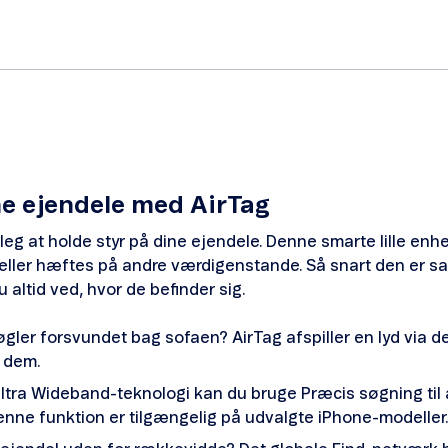
ne ejendele med AirTag
leg at holde styr på dine ejendele. Denne smarte lille enh
 eller hæftes på andre værdigenstande. Så snart den er sat
u altid ved, hvor de befinder sig.
nøgler forsvundet bag sofaen? AirTag afspiller en lyd via d
e dem.
tra Wideband-teknologi kan du bruge Præcis søgning til at
nne funktion er tilgængelig på udvalgte iPhone-modeller.