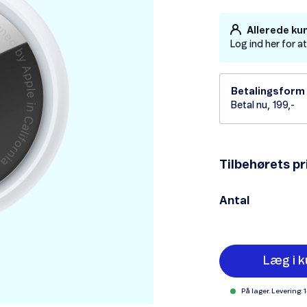
Allerede ku
Log ind her for a
Betalingsform
Betal nu, 199,-
Tilbehørets pr
Antal
Læg i k
På lager. Levering: 