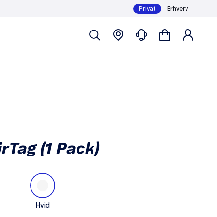
Privat
Erhverv
Køb
199,-
irTag (1 Pack)
Hvid