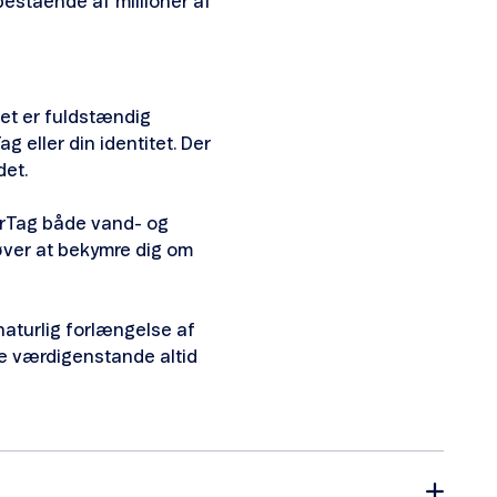
estående af millioner af
et er fuldstændig
 eller din identitet. Der
det.
irTag både vand- og
høver at bekymre dig om
 naturlig forlængelse af
ine værdigenstande altid