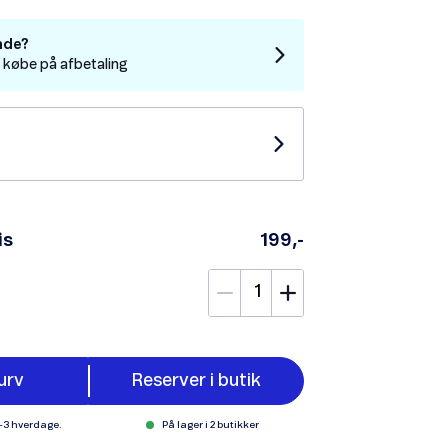
nde?
t købe på afbetaling
is
199,-
urv
Reserver i butik
1-3 hverdage.
På lager i 2 butikker