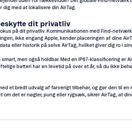
 ejendel uden for rækkevidde? Det globale Find-netværk b
dig med at lokalisere din AirTag.
beskytte dit privatliv
fokus på dit privatliv. Kommunikationen med Find-netværk
ingen, ikke engang Apple, kender placeringen af dine AirTag
a eller historik på selve AirTag, hvilket giver dig ro i sin
smart, men også holdbar. Med en IP67-klassificering er A
telige batteri har en levetid på over et år, så du ikke be
ed et bredt udvalg af farverigt tilbehør, og gør den til en
et om det er nøgler, pung eller rygsæk, sikrer AirTag, at d