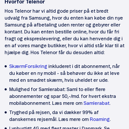
Hvorfor Telenor
Hos Telenor har vi altid gode priser på et bredt
udvalg fra Samsung, hvor du enten kan købe din nye
Samsung på afbetaling uden renter og gebyrer eller
kontant. Du kan enten bestille online, hvor du får fri
fragt og ekspreslevering, eller du kan henvende dig i
en af vores mange butikker, hvor vi altid står klar til at
hjælpe dig. Hos Telenor får du desuden altid:
SkærmForsikring
inkluderet i dit abonnement, når
du køber en ny mobil - så behøver du ikke at leve
med en smadret skærm, hvis uheldet er ude.
Mulighed for Samlerabat: Saml to eller flere
abonnementer og spar 50,-/md. for hvert ekstra
mobilabonnement. Læs mere om
Samlerabat
.
Tryghed på rejsen, da vi dækker 99% af
danskernes rejsemål. Læs mere om
Roaming
.
Lynhurtigt 4G med flest master i Danmark. Se