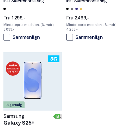
Inkl. SkærmForsikring
Inkl. SkærmForsikring
Fra 1.299,-
Fra 2.499,-
Mindstepris med abn. (6. mdr):
Mindstepris med abn. (6. mdr):
3.033,-
4.233,-
Sammenlign
Sammenlign
Lagersalg
Samsung
Galaxy S25+