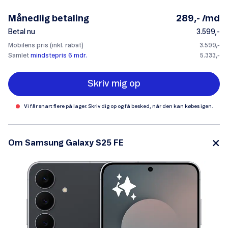
Månedlig betaling
289,- /md
Betal nu
3.599,-
Mobilens pris (inkl. rabat)
3.599,-
Samlet
mindstepris 6 mdr.
5.333,-
Skriv mig op
Vi får snart flere på lager. Skriv dig op og få besked, når den kan købes igen.
Om Samsung Galaxy S25 FE