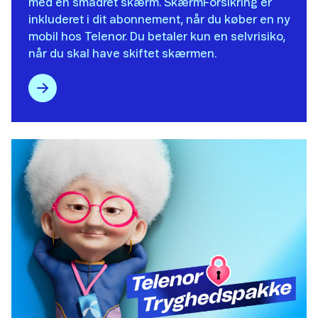
med en smadret skærm. SkærmForsikring er
inkluderet i dit abonnement, når du køber en ny
mobil hos Telenor​. Du betaler kun en selvrisiko,
når du skal have skiftet skærmen.