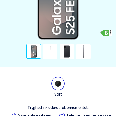
Sort
Tryghed inkluderet i abonnementet:
SkærmForsikring
Telenor Tryghedspakke