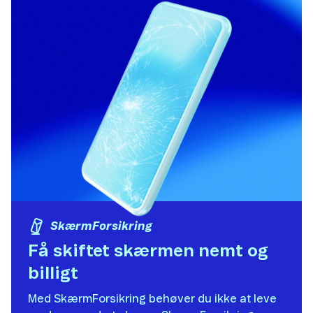
SkærmForsikring
Få skiftet skærmen nemt og
billigt​
Med SkærmForsikring behøver du ikke at leve