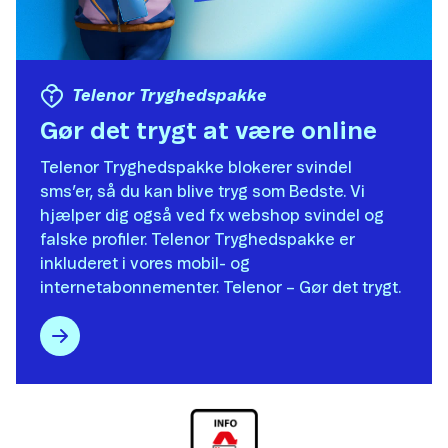
Telenor Tryghedspakke
Gør det trygt at være online
Telenor Tryghedspakke blokerer svindel
sms’er, så du kan blive tryg som Bedste. Vi
hjælper dig også ved fx webshop svindel og
falske profiler. Telenor Tryghedspakke er
inkluderet i vores mobil- og
internetabonnementer. Telenor – Gør det trygt.