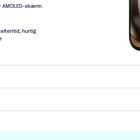
or AMOLED-skærm
tteritid, hurtig
e