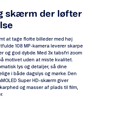
 skærm der løfter
lse
t at tage flotte billeder med høj
ftfulde 108 MP-kamera leverer skarpe
er og god dybde. Med 3x tabsfri zoom
 motivet uden at miste kvalitet.
matisk lys og detaljer, så dine
delige i både dagslys og mørke. Den
e AMOLED Super HD-skærm giver
karphed og masser af plads til film,
r.