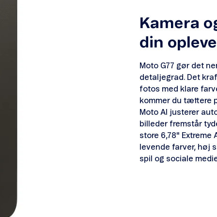
Kamera og
din opleve
Moto G77 gør det nem
detaljegrad. Det kra
fotos med klare farv
kommer du tættere på
Moto AI justerer auto
billeder fremstår ty
store 6,78" Extrem
levende farver, høj s
spil og sociale medie