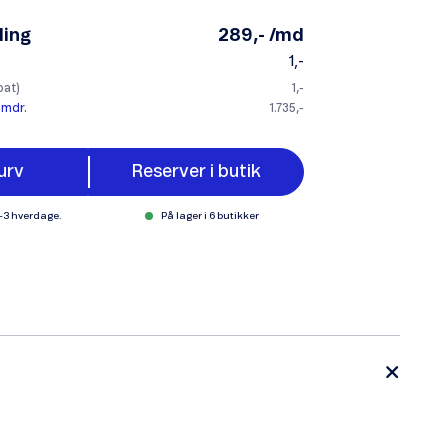
ling
289,- /md
1,-
bat)
1,-
 mdr.
1.735,-
urv
Reserver i butik
1-3 hverdage.
På lager i 6 butikker