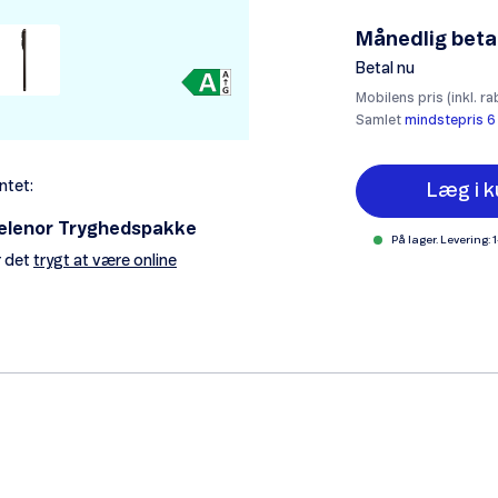
Månedlig beta
Betal nu
Mobilens pris (inkl. ra
Samlet
mindstepris 6
ntet:
Læg i k
elenor Tryghedspakke
På lager. Levering: 
 det
trygt at være online