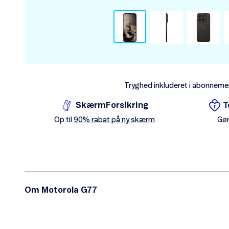
Tryghed inkluderet i abonneme
SkærmForsikring
T
Op til
90% rabat på ny skærm
Gør
Om Motorola G77