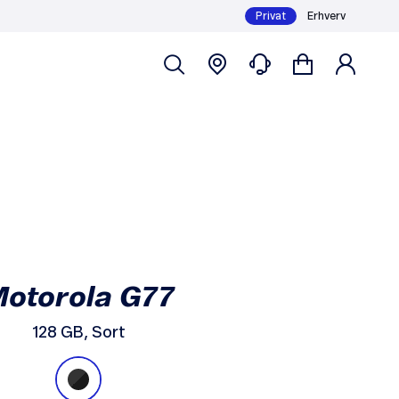
Privat
Erhverv
289,- /md
Køb
Mindstepris 6 mdr.: 1.735,-
otorola G77
128 GB, Sort