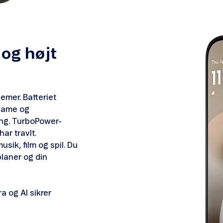
 og højt
emer. Batteriet
reame og
ng. TurboPower-
ar travlt.
musik, film og spil. Du
planer og din
 og AI sikrer