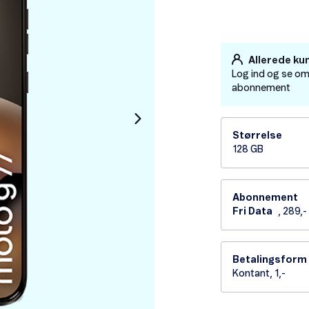
Allerede ku
Log ind og se om
abonnement
Størrelse
128 GB
Abonnement
Fri Data
, 289,
Betalingsform
Kontant, 1,-