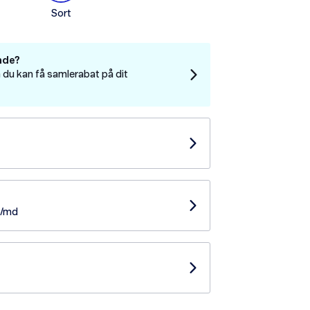
Sort
nde?
 du kan få samlerabat på dit
- /md