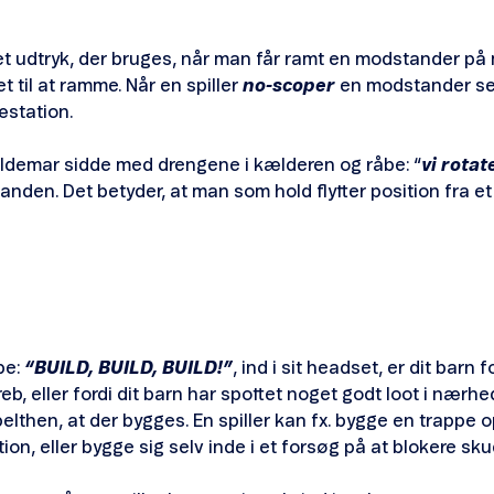
et udtryk, der bruges, når man får ramt en modstander på
 til at ramme. Når en spiller
no-scoper
en modstander ses
station.
ldemar sidde med drengene i kælderen og råbe: “
vi rotat
anden. Det betyder, at man som hold flytter position fra et 
be:
“BUILD, BUILD, BUILD!”
, ind i sit headset, er dit barn
 eller fordi dit barn har spottet noget godt loot i nærhed
lthen, at der bygges. En spiller kan fx. bygge en trappe op 
on, eller bygge sig selv inde i et forsøg på at blokere sk