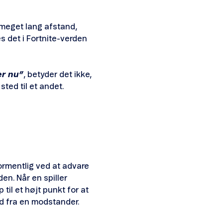
 meget lang afstand,
 det i Fortnite-verden
er nu”
, betyder det ikke,
sted til et andet.
 formentlig ved at advare
en. Når en spiller
til et højt punkt for at
ud fra en modstander.