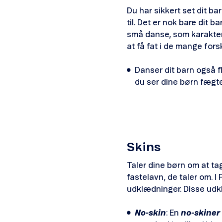
Du har sikkert set dit b
til. Det er nok bare dit 
små danse, som karakterern
at få fat i de mange forsk
Danser dit barn også f
du ser dine børn fægte 
Skins
Taler dine børn om at ta
fastelavn, de taler om. I
udklædninger. Disse ud
No-skin
: En
no-skiner