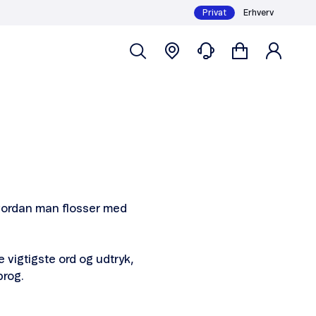
Privat
Erhverv
 hvordan man flosser med
 vigtigste ord og udtryk,
prog.