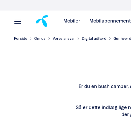
Mobiler
Mobilabonnement
Forside
Om os
Vores ansvar
Digital adfærd
Gør hver 
Er du en bush camper, d
Så er dette indlæg lige 
der 