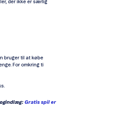
ler, der ikke er særlig
rn bruger til at købe
enge. For omkring ti
ks.
blogindlæg:
Gratis spil er