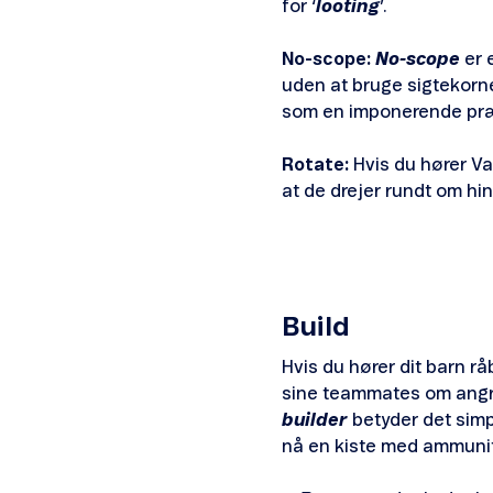
for ‘
looting
’.
No-scope:
No-scope
er 
uden at bruge sigtekornet
som en imponerende præ
Rotate:
Hvis du hører Va
at de drejer rundt om hin
Build
Hvis du hører dit barn rå
sine teammates om angreb,
builder
betyder det simpe
nå en kiste med ammuniti