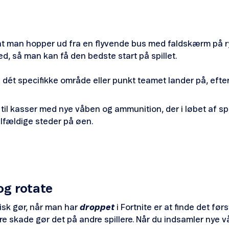
at man hopper ud fra en flyvende bus med faldskærm på r
ed, så man kan få den bedste start på spillet.
il dét specifikke område eller punkt teamet lander på, eft
 til kasser med nye våben og ammunition, der i løbet af spil
tilfældige steder på øen.
og rotate
isk gør, når man har
droppet
i Fortnite er at finde det fø
ere skade gør det på andre spillere. Når du indsamler nye