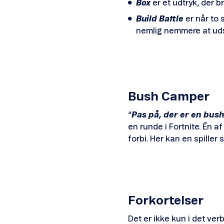
Box
er et udtryk, der b
Build Battle
er når to 
nemlig nemmere at uds
Bush Camper
“
Pas på, der er en bus
en runde i Fortnite. Én 
forbi. Her kan en spille
Forkortelser
Det er ikke kun i det ve