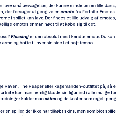
arn lave små bevægelser, der kunne minde om en lille dans
barn, der forsøger at gengive en
emote
fra Fortnite. Emotes
e i spillet kan lave. Der findes et lille udvalg af emotes, d
ellige emotes er man nødt til at købe sig til det.
loss?
Flossing
er den absolut mest kendte emote. Du kan 
arme og hofte til hver sin side i et højt tempo
ge Raven, The Reaper eller kagemanden-outfittet på, så er
 Fortnite kan man nemlig klæde sin figur ind i alle mulige f
klædninger kalder man
skins
og de koster som regelt pen
er en spiller, der ikke har tilkøbt skins, men som blot spiller