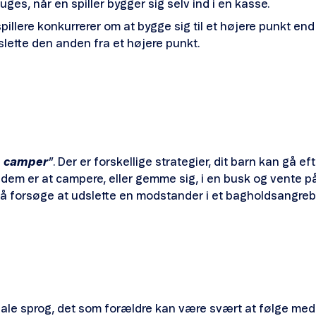
ruges, når en spiller bygger sig selv ind i en kasse.
spillere konkurrerer om at bygge sig til et højere punkt en
lette den anden fra et højere punkt.
h camper
”. Der er forskellige strategier, dit barn kan gå ef
af dem er at campere, eller gemme sig, i en busk og vente 
r så forsøge at udslette en modstander i et bagholdsangreb
rbale sprog, det som forældre kan være svært at følge med 