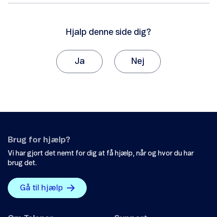
Hjalp denne side dig?
Ja
Nej
Tak, fordi du giver os besked om det.
Vi vil sætte stor pris på, hvis du vil fortælle os
hvorfor, artiklen ikke hjalp dig.
Det var ikke det, jeg ledte efter.
Brug for hjælp?
Der er ikke nok eksempler.
Vi har gjort det nemt for dig at få hjælp, når og hvor du har
brug det.
Informationen er svær at forstå.
Oplysningerne løser ikke mit problem.
Gå til hjælp
Andet