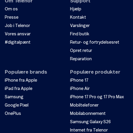
Om Telenor
Support
Om os
Hjælp
Presse
Kontakt
Job i Telenor
Varslinger
Vores ansvar
Find butik
#digitalpænt
Retur- og fortrydelsesret
Send
Opret retur
Reparation
Populære brands
Populære produkter
iPhone fra Apple
iPhone 17
iPad fra Apple
iPhone Air
Samsung
iPhone 17 Pro og 17 Pro Max
Google Pixel
Mobiltelefoner
OnePlus
Mobilabonnement
Samsung Galaxy S26
Internet fra Telenor