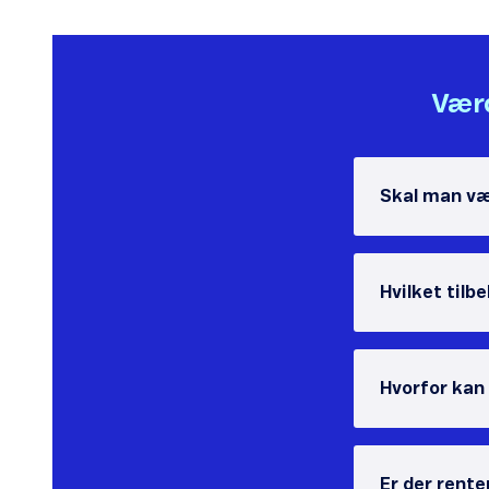
Værd
Skal man væ
Hvilket tilb
Hvorfor kan
Er der rente