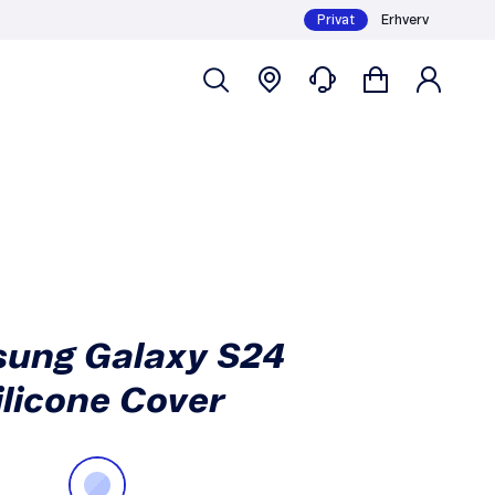
Privat
Erhverv
Skriv mig op
49,-
ung Galaxy S24
ilicone Cover