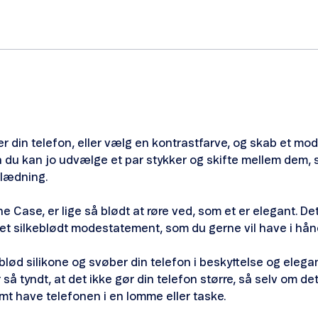
r din telefon, eller vælg en kontrastfarve, og skab et mode
så du kan jo udvælge et par stykker og skifte mellem dem,
åklædning.
one Case, er lige så blødt at røre ved, som et er elegant.
l et silkeblødt modestatement, som du gerne vil have i hånd
 blød silikone og svøber din telefon i beskyttelse og elegan
r så tyndt, at det ikke gør din telefon større, så selv om det
mt have telefonen i en lomme eller taske.