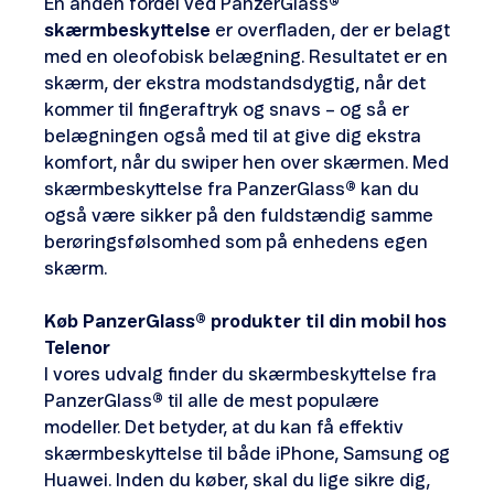
En anden fordel ved PanzerGlass
®
skærmbeskyttelse
er overfladen, der er belagt
med en oleofobisk belægning. Resultatet er en
skærm, der ekstra modstandsdygtig, når det
kommer til fingeraftryk og snavs – og så er
belægningen også med til at give dig ekstra
komfort, når du swiper hen over skærmen. Med
skærmbeskyttelse fra PanzerGlass
®
kan du
også være sikker på den fuldstændig samme
berøringsfølsomhed som på enhedens egen
skærm.
Køb PanzerGlass® produkter til din mobil hos
Telenor
I vores udvalg finder du skærmbeskyttelse fra
PanzerGlass
®
til alle de mest populære
modeller. Det betyder, at du kan få effektiv
skærmbeskyttelse til både iPhone, Samsung og
Huawei. Inden du køber, skal du lige sikre dig,