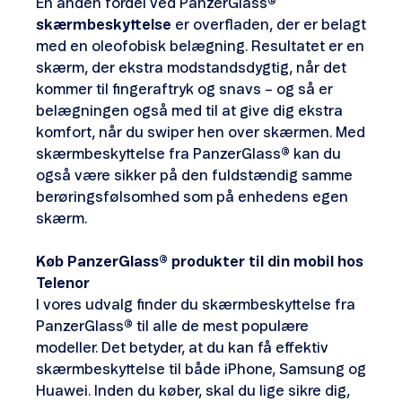
En anden fordel ved PanzerGlass
®
skærmbeskyttelse
er overfladen, der er belagt
med en oleofobisk belægning. Resultatet er en
skærm, der ekstra modstandsdygtig, når det
kommer til fingeraftryk og snavs – og så er
belægningen også med til at give dig ekstra
komfort, når du swiper hen over skærmen. Med
skærmbeskyttelse fra PanzerGlass
®
kan du
også være sikker på den fuldstændig samme
berøringsfølsomhed som på enhedens egen
skærm.
Køb PanzerGlass® produkter til din mobil hos
Telenor
I vores udvalg finder du skærmbeskyttelse fra
PanzerGlass
®
til alle de mest populære
modeller. Det betyder, at du kan få effektiv
skærmbeskyttelse til både iPhone, Samsung og
Huawei. Inden du køber, skal du lige sikre dig,