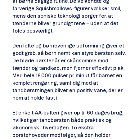
af børns daglige rutine. De velkendte og
farverige Squishmallows-figurer vækker smil,
mens den soniske teknologi sørger for, at
tænderne bliver grundigt rene – uden at det
føles besværligt.
Den lette og børnevenlige udformning giver et
godt greb, så børn nemt kan styre børsten selv.
De bløde børstehår er skånsomme mod
tænder og tandkød, men fjerner effektivt plak.
Med hele 18.000 pulser pr. minut får barnet en
komplet rengøring, samtidig med at
tandbørstningen bliver en positiv vane, der er
nem at holde fast i.
Et enkelt AA-batteri giver op til 60 dages brug,
hvilket gør tandbørsten både praktisk og
økonomisk i hverdagen. To ekstra
børstehoveder medfølger, så den holder