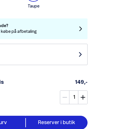
Taupe
nde?
t købe på afbetaling
is
149,-
urv
Reserver i butik