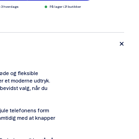
1-3 hverdage.
På lager i 21 butikker
løde og fleksible
er et moderne udtryk.
bevidst valg, når du
jule telefonens form
 samtidig med at knapper