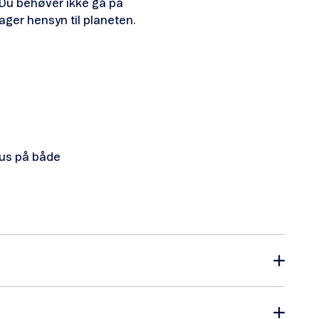
. Du behøver ikke gå på
ager hensyn til planeten.
kus på både