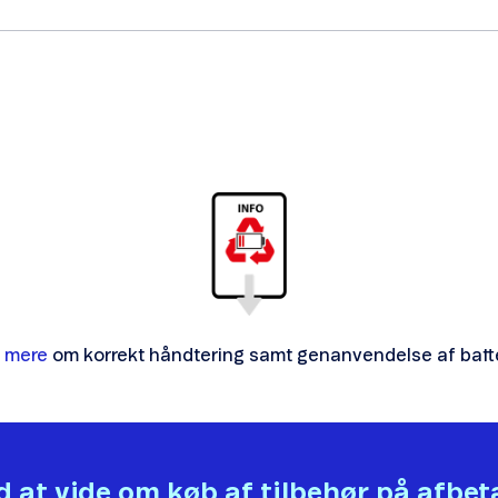
 mere
om korrekt håndtering samt genanvendelse af batte
 at vide om køb af tilbehør på afbet