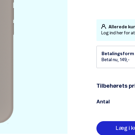
Allerede ku
Log ind her for a
Betalingsform
Betal nu, 149,-
Tilbehørets pr
Antal
Læg i k