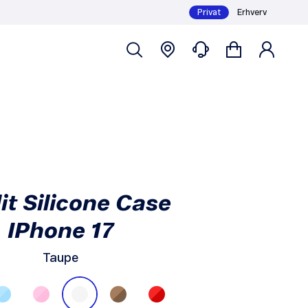
Privat
Erhverv
Køb
149,-
it Silicone Case
IPhone 17
Taupe