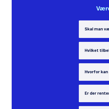
Værd
Skal man væ
Hvilket tilb
Hvorfor kan
Er der rente