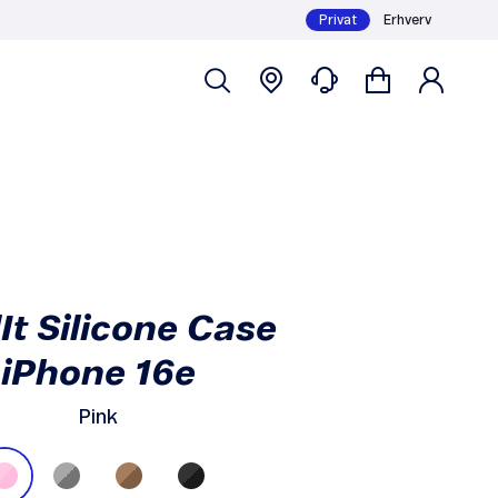
Privat
Erhverv
Køb
149,-
It Silicone Case
iPhone 16e
Pink