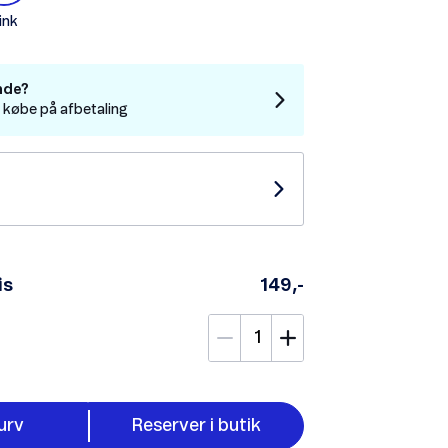
ink
nde?
t købe på afbetaling
is
149,-
urv
Reserver i butik