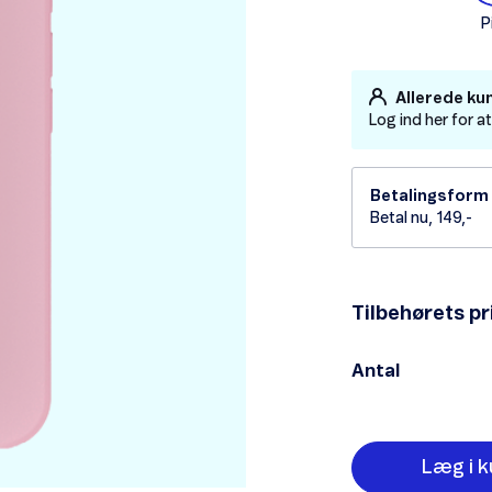
P
Allerede ku
Log ind her for a
Betalingsform
Betal nu, 149,-
Tilbehørets pr
Antal
Læg i k