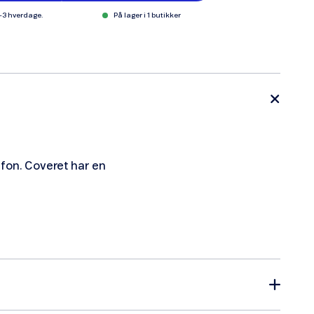
1-3 hverdage.
På lager i 1 butikker
lefon. Coveret har en