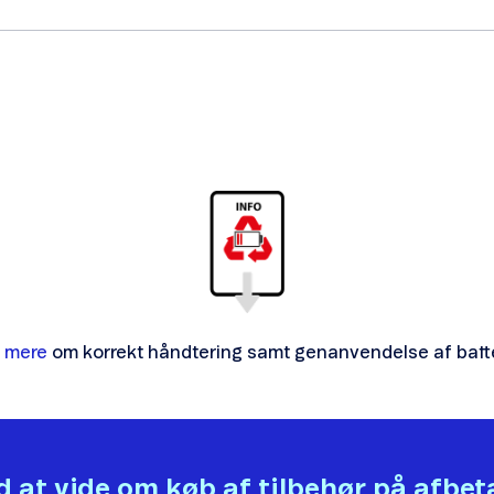
 mere
om korrekt håndtering samt genanvendelse af batte
 at vide om køb af tilbehør på afbet