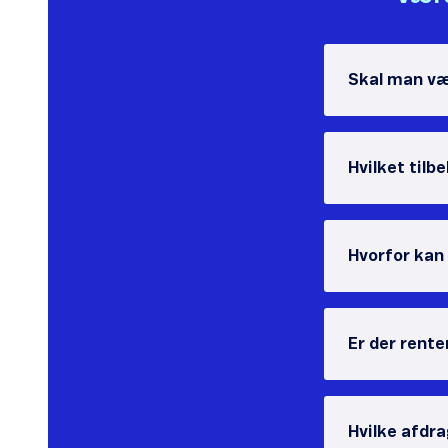
Skal man væ
Hvilket tilb
Hvorfor kan
Er der rente
Hvilke afdr