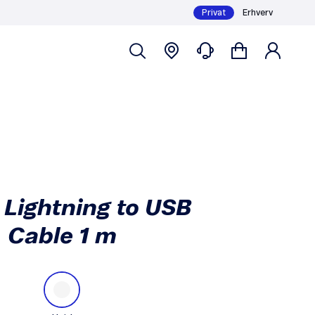
Privat
Erhverv
Læg i kurv
189,-
 Lightning to USB
Cable 1 m