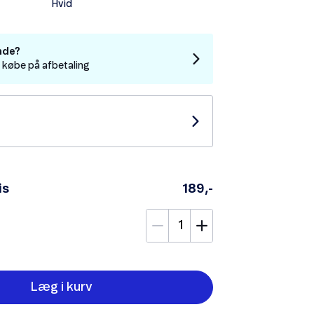
Hvid
nde?
t købe på afbetaling
is
189,-
Læg i kurv