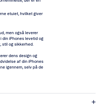
 fornemmelse, der er en
e etuiet, hvilket giver
t ud, men også leverer
 i din iPhones levetid og
 stil og sikkerhed.
terer dens design og
udvidelse af din iPhones
inne igennem, selv på de