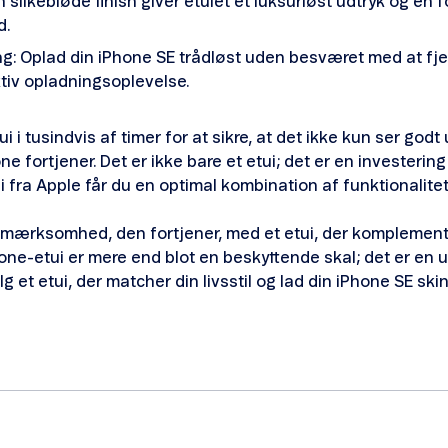
 silkebløde finish giver etuiet et luksuriøst udtryk og en
d.
g: Oplad din iPhone SE trådløst uden besværet med at fjern
tiv opladningsoplevelse.
ui i tusindvis af timer for at sikre, at det ikke kun ser god
ne fortjener. Det er ikke bare et etui; det er en investering
fra Apple får du en optimal kombination af funktionalitet,
pmærksomhed, den fortjener, med et etui, der komplemen
ikone-etui er mere end blot en beskyttende skal; det er en 
g et etui, der matcher din livsstil og lad din iPhone SE sk