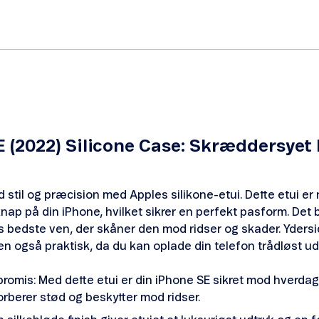
 (2022) Silicone Case: Skræddersyet 
stil og præcision med Apples silikone-etui. Dette etui er n
ap på din iPhone, hvilket sikrer en perfekt pasform. Det 
s bedste ven, der skåner den mod ridser og skader. Ydersi
en også praktisk, da du kan oplade din telefon trådløst ude
omis: Med dette etui er din iPhone SE sikret mod hverdag
orberer stød og beskytter mod ridser.