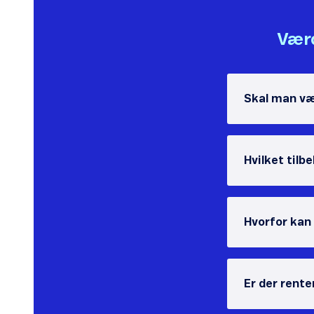
Værd
Skal man væ
Hvilket tilb
Hvorfor kan
Er der rente