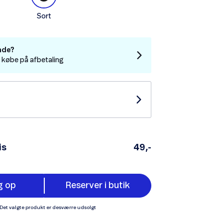
Sort
nde?
t købe på afbetaling
is
49,-
g op
Reserver i butik
Det valgte produkt er desværre udsolgt