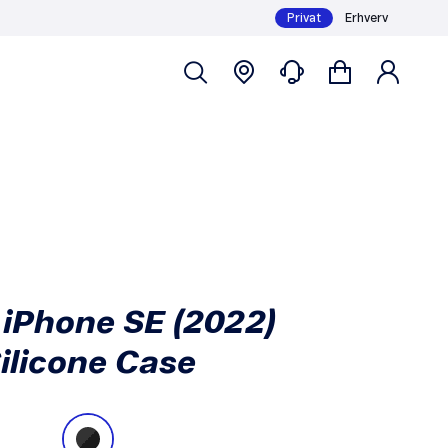
Privat
Erhverv
Køb
49,-
 iPhone SE (2022)
ilicone Case