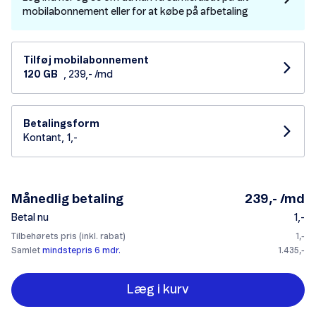
mobilabonnement eller for at købe på afbetaling
Tilføj mobilabonnement
120 GB
, 239,- /md
Betalingsform
Kontant, 1,-
Månedlig betaling
239,- /md
Betal nu
1,-
Tilbehørets pris (inkl. rabat)
1,-
Samlet
mindstepris 6 mdr.
1.435,-
Læg i kurv