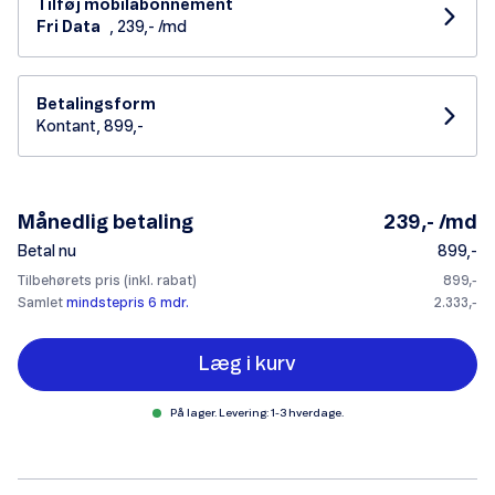
Tilføj mobilabonnement
Fri Data
, 239,- /md
Betalingsform
Kontant, 899,-
Månedlig betaling
239,- /md
Betal nu
899,-
Tilbehørets pris (inkl. rabat)
899,-
Samlet
mindstepris 6 mdr.
2.333,-
Læg i kurv
På lager. Levering: 1-3 hverdage.