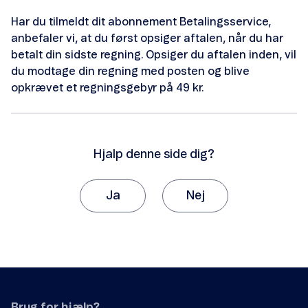
Lav hastighed på Mobilt Bredbånd
Har du tilmeldt dit abonnement Betalingsservice,
Ingen netforbindelse på Mobilt Bredbånd
anbefaler vi, at du først opsiger aftalen, når du har
betalt din sidste regning. Opsiger du aftalen inden, vil
Opsætning af dit mobile bredbånd
du modtage din regning med posten og blive
opkrævet et regningsgebyr på 49 kr.
Hjalp denne side dig?
Sikkerhed på din iPad
Ja
Nej
Lav hastighed
Tak, fordi du giver os besked om det.
Kan du ikke komme på nettet?
Vi vil sætte stor pris på, hvis du vil fortælle os
hvorfor, artiklen ikke hjalp dig.
Find din pukkode
Det var ikke det, jeg ledte efter.
Har du mistet din iPad
Brug for hjælp?