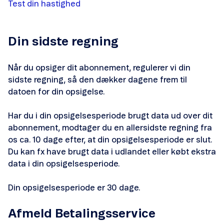
Test din hastighed
Din sidste regning
Lav hastighed på Mobilt Bredbånd
Når du opsiger dit abonnement, regulerer vi din
sidste regning, så den dækker dagene frem til
Ingen netforbindelse på Mobilt Bredbånd
datoen for din opsigelse.
Sådan sætter du dit modem op
Har du i din opsigelsesperiode brugt data ud over dit
abonnement, modtager du en allersidste regning fra
Skift netværksnavn
os ca. 10 dage efter, at din opsigelsesperiode er slut.
Du kan fx have brugt data i udlandet eller købt ekstra
Skift adgangskode
data i din opsigelsesperiode.
Din opsigelsesperiode er 30 dage.
Afmeld Betalingsservice