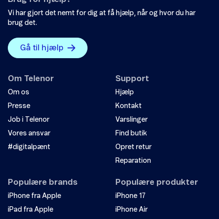
Der er ikke nok eksempler.
Vi har gjort det nemt for dig at få hjælp, når og hvor du har
Send din iPad til reparation
brug det.
Informationen er svær at forstå.
Tilslut trådløst netværk
Oplysningerne løser ikke mit problem.
Gå til hjælp
Skift adgangskode
Andet
Om Telenor
Support
Opgrader software
Om os
Hjælp
Presse
Kontakt
Backup og synkronisering
Job i Telenor
Varslinger
Vores ansvar
Find butik
Gendan din iPad
#digitalpænt
Opret retur
Indsæt simkort
Send
Reparation
Populære brands
Populære produkter
iPhone fra Apple
iPhone 17
iPad fra Apple
iPhone Air