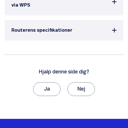
via WPS
Routerens specifikationer
Hjalp denne side dig?
Ja
Nej
Tak, fordi du giver os besked om det.
Vi vil sætte stor pris på, hvis du vil fortælle os
hvorfor, artiklen ikke hjalp dig.