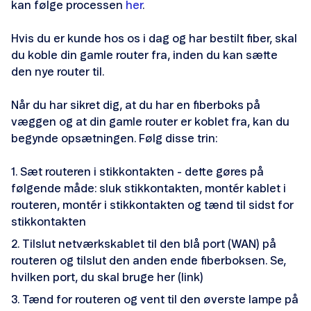
kan følge processen
her
.
Hvis du er kunde hos os i dag og har bestilt fiber, skal
du koble din gamle router fra, inden du kan sætte
Opsætning og hjælp
den nye router til.
Når du har sikret dig, at du har en fiberboks på
væggen og at din gamle router er koblet fra, kan du
begynde opsætningen. Følg disse trin:
Opsætning og hjælp
Sæt routeren i stikkontakten - dette gøres på
følgende måde: sluk stikkontakten, montér kablet i
routeren, montér i stikkontakten og tænd til sidst for
stikkontakten
Tilslut netværkskablet til den blå port (WAN) på
routeren og tilslut den anden ende fiberboksen. Se,
Opsætning og hjælp
hvilken port, du skal bruge her (link)
Tænd for routeren og vent til den øverste lampe på