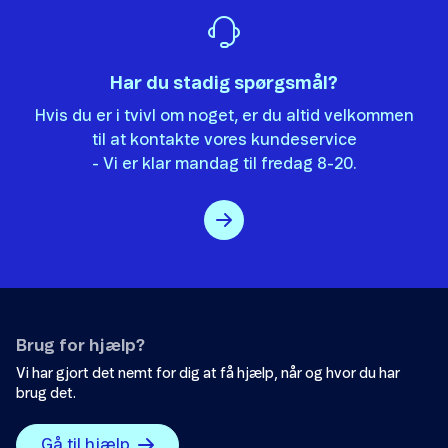
Det var ikke det, jeg ledte efter.
Der er ikke nok eksempler.
Har du stadig spørgsmål?
Informationen er svær at forstå.
Hvis du er i tvivl om noget, er du altid velkommen
Oplysningerne løser ikke mit problem.
til at kontakte vores kundeservice
Andet
- Vi er klar mandag til fredag 8-20.
Brug for hjælp?
Send
Vi har gjort det nemt for dig at få hjælp, når og hvor du har
brug det.
Gå til hjælp