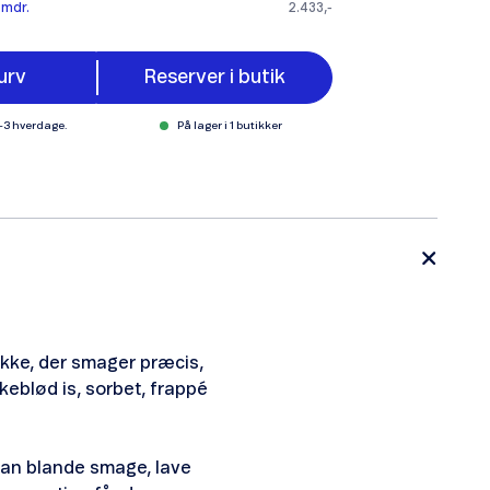
 mdr.
2.433,-
urv
Reserver i butik
1-3 hverdage.
På lager i 1 butikker
kke, der smager præcis,
keblød is, sorbet, frappé
 kan blande smage, lave