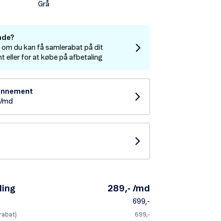
Grå
nde?
e om du kan få samlerabat på dit
eller for at købe på afbetaling
bonnement
- /md
ling
289,- /md
699,-
 rabat)
699,-