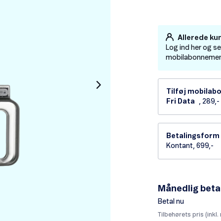
Allerede ku
Log ind her og s
mobilabonnement 
Tilføj mobila
Fri Data
, 289,
Betalingsform
Kontant, 699,-
Månedlig beta
Betal nu
Tilbehørets pris (inkl.