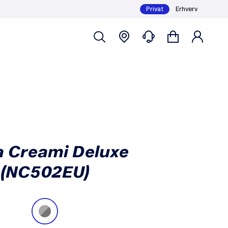
Privat
Erhverv
289,- /md
Køb
Mindstepris 6 mdr.: 2.433,-
a Creami Deluxe
(NC502EU)