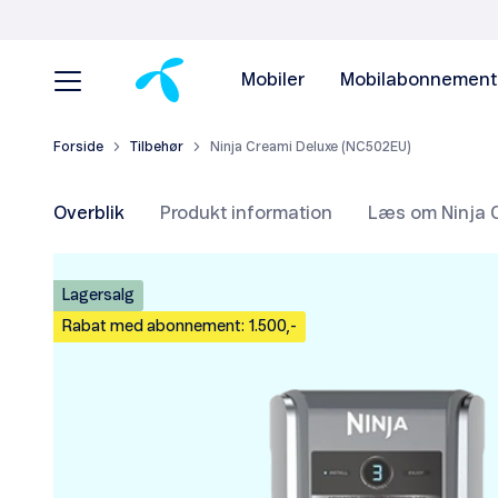
Mobiler
Mobilabonnement
Forside
Tilbehør
Ninja Creami Deluxe (NC502EU)
Overblik
Produkt information
Læs om Ninja 
Lagersalg
Rabat med abonnement: 1.500,-