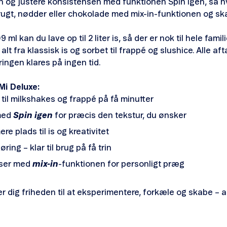
n og justere konsistensen med funktionen Spin igen, så hv
frugt, nødder eller chokolade med mix-in-funktionen og sk
l kan du lave op til 2 liter is, så der er nok til hele fami
t fra klassisk is og sorbet til frappé og slushice. Alle aft
ngen klares på ingen tid.
Mi Deluxe:
t til milkshakes og frappé på få minutter
med
Spin igen
for præcis den tekstur, du ønsker
e plads til is og kreativitet
ing – klar til brug på få trin
nser med
mix-in
-funktionen for personligt præg
r dig friheden til at eksperimentere, forkæle og skabe – a