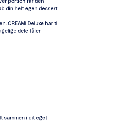
er portion får den
ab din helt egen dessert.
lien. CREAMi Deluxe har ti
agelige dele tåler
lt sammen i dit eget