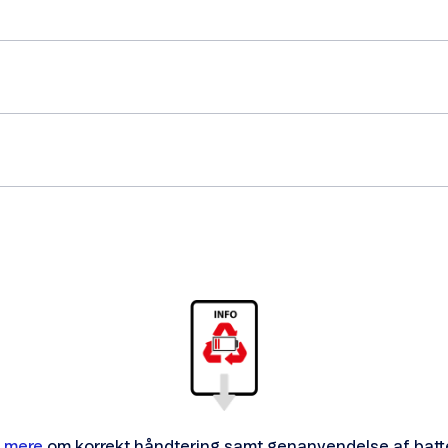
 mere
om korrekt håndtering samt genanvendelse af batte