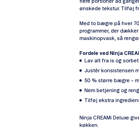
flere portioner ad gange
ønskede tekstur. Tilføj 
Med to bægre på hver 709 m
programmer, der dækker al
maskinopvask, så rengøri
Fordele ved Ninja CREA
Lav alt fra is og sorbe
Justér konsistensen 
50 % større bægre – mer
Nem betjening og rengør
Tilføj ekstra ingredie
Ninja CREAMi Deluxe give
køkken.