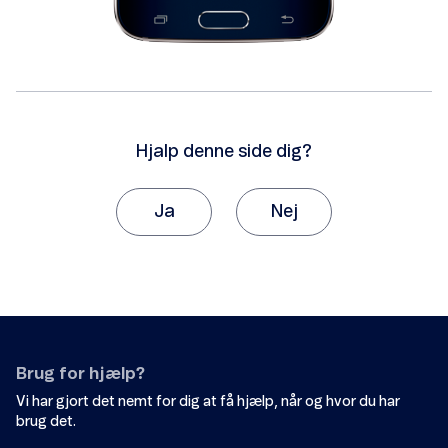
Hjalp denne side dig?
Ja
Nej
Tak, fordi du giver os besked om det.
Vi vil sætte stor pris på, hvis du vil fortælle os
hvorfor, artiklen ikke hjalp dig.
Det var ikke det, jeg ledte efter.
Brug for hjælp?
Der er ikke nok eksempler.
Vi har gjort det nemt for dig at få hjælp, når og hvor du har
brug det.
Informationen er svær at forstå.