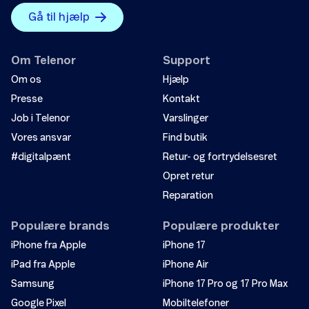
Oplysningerne løser ikke mit problem.
Gå til hjælp
Andet
Om Telenor
Support
Om os
Hjælp
Presse
Kontakt
Job i Telenor
Varslinger
Vores ansvar
Find butik
#digitalpænt
Retur- og fortrydelsesret
Send
Opret retur
Reparation
Populære brands
Populære produkter
iPhone fra Apple
iPhone 17
iPad fra Apple
iPhone Air
Samsung
iPhone 17 Pro og 17 Pro Max
Google Pixel
Mobiltelefoner