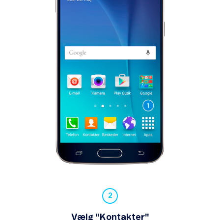
Din mobilsikkerhed
Gendan mobil
Backup og synkronisering
Opret et hotspot
Navigation
Vælg "Kontakter"