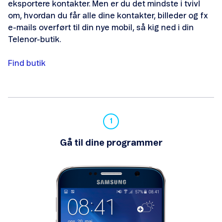
eksportere kontakter. Men er du det mindste i tvivl
om, hvordan du får alle dine kontakter, billeder og fx
e-mails overført til din nye mobil, så kig ned i din
Telenor-butik.
Mistet eller stjålet mobil
Find butik
Reparation af produkter
Lav hastighed eller intet netværk
Problemer med at modtage mms'er
Gå til dine programmer
Inaktivt SIM