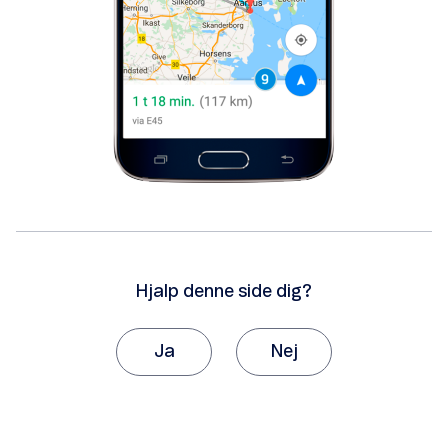
Hjalp denne side dig?
Ja
Nej
Tak, fordi du giver os besked om det.
Vi vil sætte stor pris på, hvis du vil fortælle os
hvorfor, artiklen ikke hjalp dig.