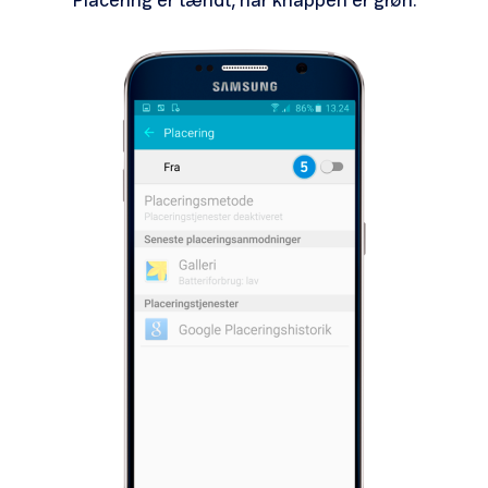
Placering er tændt, når knappen er grøn.