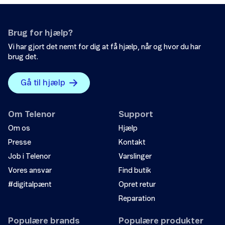
Det var ikke det, jeg ledte efter.
Brug for hjælp?
Der er ikke nok eksempler.
Vi har gjort det nemt for dig at få hjælp, når og hvor du har
brug det.
Informationen er svær at forstå.
Oplysningerne løser ikke mit problem.
Gå til hjælp
Andet
Om Telenor
Support
Om os
Hjælp
Presse
Kontakt
Job i Telenor
Varslinger
Vores ansvar
Find butik
#digitalpænt
Opret retur
Send
Reparation
Populære brands
Populære produkter