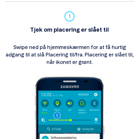
Indsæt simkort
Overfør kontakter
Tjek om placering er slået til
Opsæt Outlook
Swipe ned på hjemmeskærmen for at få hurtig
Opsæt Gmail
adgang til at slå Placering til/fra. Placering er slået til,
når ikonet er grønt.
Mistet eller stjålet mobil
Reparation af produkter
Lav hastighed eller intet netværk