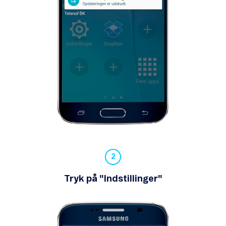
Problemer med at modtage mms'er
Inaktivt SIM
Din mobilsikkerhed
Gendan mobil
Backup og synkronisering
Tryk på "Indstillinger"