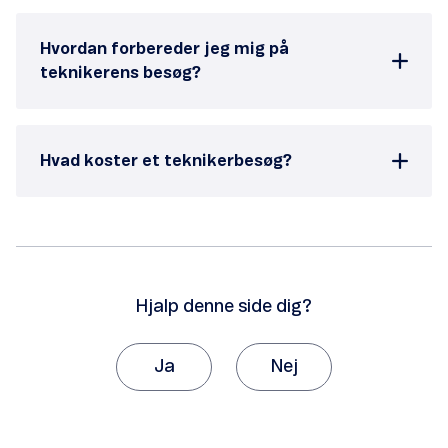
Hvordan forbereder jeg mig på
teknikerens besøg?
Hvad koster et teknikerbesøg?
Hjalp denne side dig?
Ja
Nej
Tak, fordi du giver os besked om det.
Vi vil sætte stor pris på, hvis du vil fortælle os