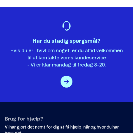
hvorfor, artiklen ikke hjalp dig.
Det var ikke det, jeg ledte efter.
Der er ikke nok eksempler.
Har du stadig spørgsmål?
Informationen er svær at forstå.
Hvis du er i tvivl om noget, er du altid velkommen
Oplysningerne løser ikke mit problem.
til at kontakte vores kundeservice
Andet
- Vi er klar mandag til fredag 8-20.
Brug for hjælp?
Send
Vi har gjort det nemt for dig at få hjælp, når og hvor du har